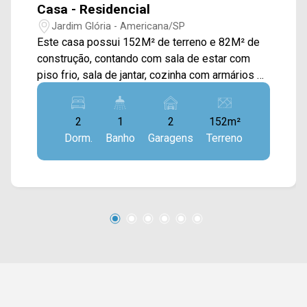
Casa - Residencial
Jardim Glória - Americana/SP
Este casa possui 152M² de terreno e 82M² de
construção, contando com sala de estar com
piso frio, sala de jantar, cozinha com armários e
área de serviço externa. > 02 quartos; > 01
banheiro social; > 02 vagas de garagem.
2
1
2
152m²
Localizado próximo à Rua São Salvador, Av.
Dorm.
Banho
Garagens
Terreno
Brasil, Av. de Cillo e Rod. Luiz de Queiroz. Esta
região conta com Viva Bakery, praças,
restaurantes, Smart Mall, Colégio Politec, Mc
Donald`s, Senai, Parque Ecológico e
supermercado Pague Menos. Entre em contato
com a equipe da Arbix Imóveis e agende a sua
visita!! WhatsApp e Telefone: (19) 3475-4546
ARBIX IMÓVEIS - Presente em cada mudança!