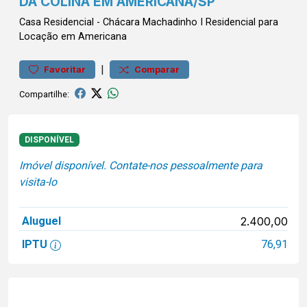
DA COLINA EM AMERICANA/SP
Casa
Residencial
-
Chácara Machadinho I
Residencial para
Locação em Americana
|
Favoritar
Comparar
Compartilhe:
DISPONÍVEL
Imóvel disponível. Contate-nos pessoalmente para
visita-lo
Aluguel
2.400,00
IPTU
76,91