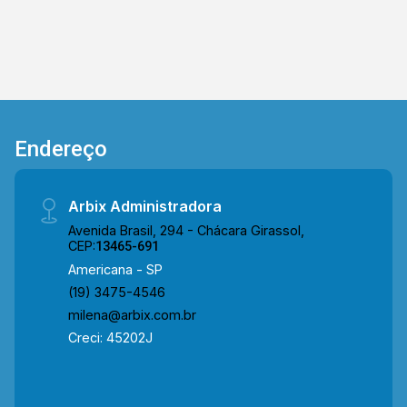
Endereço
Arbix Administradora
Avenida Brasil, 294 - Chácara Girassol,
CEP:
13465-691
Americana - SP
(19) 3475-4546
milena@arbix.com.br
Creci: 45202J