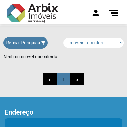
Refinar Pesquisa
Nenhum imóvel encontrado
«
1
»
Endereço