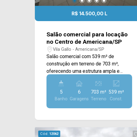
R$ 14.500,00 L
Salão comercial para locação
no Centro de Americana/SP
Vila Gallo - Americana/SP
Salão comercial com 539 m² de
construção em terreno de 703 m²,
oferecendo uma estrutura ampla e
versátil para diferentes atividades
comerciais. O imóvel conta com
5
6
703 m²
539 m²
ambientes bem distribuídos e uma
Banho
Garagens
Terreno
Const.
configuração que permite adaptar os
espaços conforme a necessidade do
negócio. A área interna possui salão
principal, 2 salas e mezanino com
banheiro, além de 4 banheiros no térreo.
Cód.
12062