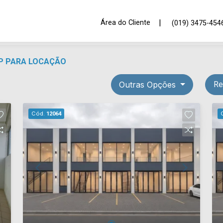
|
Área do Cliente
(019) 3475-454
SP PARA LOCAÇÃO
Outras Opções
Re
Cód.
12064