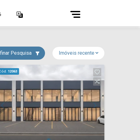
6
finar Pesquisa
Cód.
12063