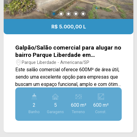
R$ 5.000,00 L
Galpão/Salão comercial para alugar no
bairro Parque Liberdade em
Americana/SP
Parque Liberdade - Americana/SP
Este salão comercial oferece 600M² de área útil,
sendo uma excelente opção para empresas que
buscam um espaço funcional, amplo e com ótima
estrutura para operação, armazenamento ou
logística. O imóvel conta com um amplo salão
2
5
600 m²
600 m²
principal, proporcionando excelente
Banho
Garagens
Terreno
Const.
aproveitamento interno para diferentes tipos de
atividade comercial ou industrial leve. Aos
fundos, dispõe de uma pequena elevação que
amplia as possibilidades de organização do