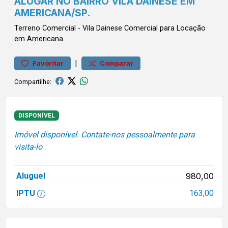
ALUGAR NO BAIRRO VILA DAINESE EM
AMERICANA/SP.
Terreno
Comercial
-
Vila Dainese
Comercial para Locação
em Americana
|
Favoritar
Comparar
Compartilhe:
DISPONÍVEL
Imóvel disponível. Contate-nos pessoalmente para
visita-lo
Aluguel
980,00
IPTU
163,00