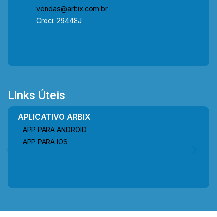
vendas@arbix.com.br
Creci: 29448J
Links Úteis
APLICATIVO ARBIX
APP PARA ANDROID
APP PARA IOS