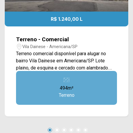
R$ 1.240,00 L
Terreno - Comercial
Vila Dainese - Americana/SP
Terreno comercial disponível para alugar no
bairro Vila Dainese em Americana/SP. Lote
plaino, de esquina e cercado com alambrado.
Localizado entre à Av. Europa e Av. da Amizade,
esta região conta com escolas, supermercados,
494m²
oficinas, farmácias, bares e restaurantes. Para
Terreno
saber mais sobre o imóvel ou para agendar uma
visita, entre em contato conosco: WhatsApp
Arbix: (19) 97169-1100 ou Telefone Arbix: (19)
3475-4546