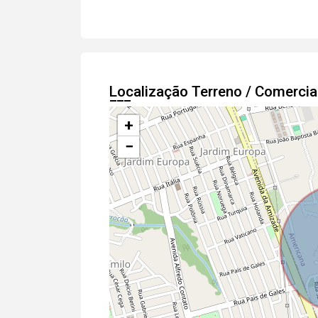
Localização Terreno / Comerci
+
−