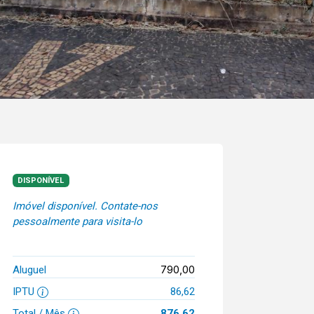
DISPONÍVEL
Imóvel disponível. Contate-nos
pessoalmente para visita-lo
790,00
Aluguel
IPTU
86,62
Total / Mês
876,62