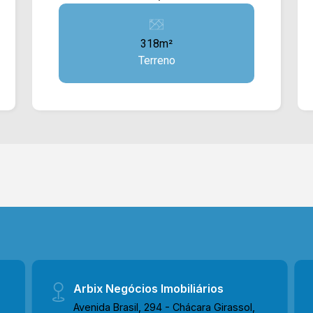
com 318m² de área, contém caída
frontal rampeado. Localizado entre à
318m²
Rua Florindo Cibin e Av. Brasil, próximo
Terreno
ao Hospital Unimed, supermercados,
restaurantes, bancos e comércio em
geral. Entre em contato com a nossa
equipe e agende a sua visita!!
WhatsApp e Telefone Arbix: (19) 3475-
4546 ARBIX IMÓVEIS - Presente em
cada mudança!
Arbix Negócios Imobiliários
Avenida Brasil, 294 - Chácara Girassol,