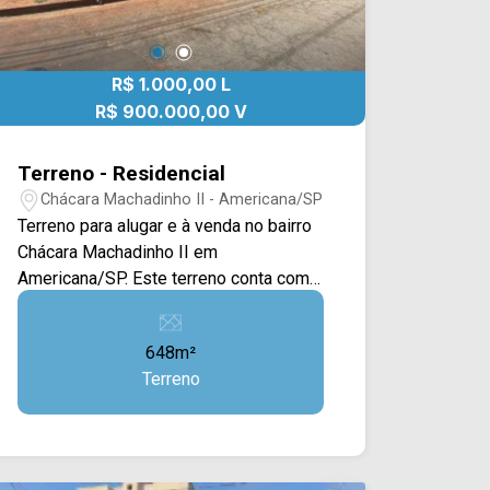
R$ 1.000,00 L
R$ 900.000,00 V
Terreno - Residencial
Chácara Machadinho II - Americana/SP
Terreno para alugar e à venda no bairro
Chácara Machadinho II em
Americana/SP. Este terreno conta com
648M², oferecendo uma ampla área
plana com muro e portão, também
648m²
contém outras construções ao redor.
Terreno
Localizado próximo à Av. Bandeirantes,
Av. Paulista e Av. Nossa Sra. de Fátima.
Esta região conta com pizzaria Di
Madri, Hospital Municipal, escola
Polivalente. Entre em contato com a