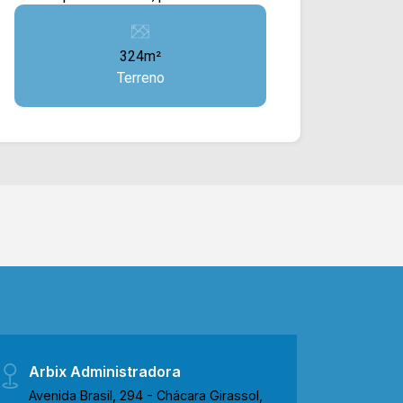
ampla área plana e murada nas laterais
e no fundo. Localizado próximo à Av.
324m²
Rafael Vitta, Av. da Amizade, Av. Europa,
Terreno
Rua Gonçalves Dias e fácil acesso ao
Centro. Esta região conta com Estádio
Décio Vitta, restaurante Frigideira,
escola Maria José de Mattos,
faculdade Fatec e churrascaria Fogo
Nobre. Entre em contato com a equipe
da Arbix Imóveis e agende a sua
visita!! WhatsApp e Telefone: (19)
3475-4546 ARBIX IMÓVEIS - Presente
em cada mudança!
Arbix Administradora
Avenida Brasil, 294 - Chácara Girassol,