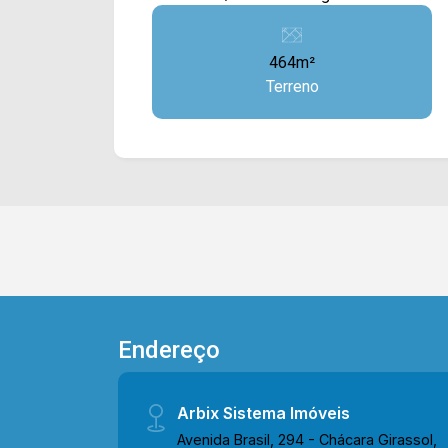
automóveis. > 464 m² de terreno.
Localizado próximo a Av. Bandeirantes,
464m²
este local é de fácil acesso ao Centro e
Terreno
conta com restaurantes, farmácias,
supermercados, posto de gasolina e
comércio em geral. Para saber mais
sobre o imóvel ou para agendar uma
visita, entre em contato conosco:
WhatsApp ARBIX: 19 99604-2478 ou
Telefone ARBIX: 19 3475-4546
Endereço
Arbix Sistema Imóveis
Avenida Brasil, 294 - Chácara Girassol,