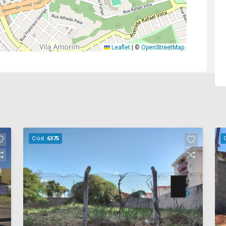
Leaflet
|
©
OpenStreetMap
Cód.
6375