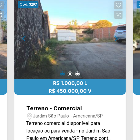
Cód.
3297
Arbix: (19) 3475-4546
R$ 1.000,00 L
R$ 450.000,00 V
Terreno - Comercial
Jardim São Paulo - Americana/SP
Terreno comercial disponível para
locação ou para venda - no Jardim São
Paulo em Americana/SP. Terreno conta