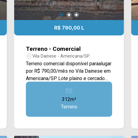
R$ 790,00 L
Terreno - Comercial
Vila Dainese - Americana/SP
Terreno comercial disponível paraalugar
por R$ 790,00/mês no Vila Dainese em
Americana/SP. Lote plaino e cercado
com alambrado. Localizado entre à Av.
Europa e Av. da Amizade, esta região
312m²
conta com escolas, supermercados,
Terreno
oficinas, farmácias, bares e
restaurantes. Para saber mais sobre o
imóvel ou para agendar uma visita,
entre em contato conosco: WhatsApp
Arbix: (19) 97169-1100 ou Telefone