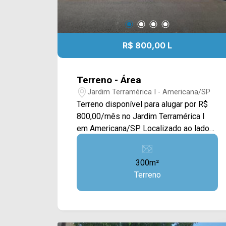
R$ 800,00 L
Terreno - Área
Jardim Terramérica I - Americana/SP
Terreno disponível para alugar por R$
800,00/mês no Jardim Terramérica I
em Americana/SP. Localizado ao lado
da Av. Giaconda Cibin, este local conta
com supermercado, pizzaria e
300m²
comércio em geral. Para saber mais
Terreno
sobre o imóvel ou para agendar uma
visita, entre em contato conosco:
WhatsApp ARBIX: 19 99604-2478 ou
Telefone ARBIX: 19 3475-4546