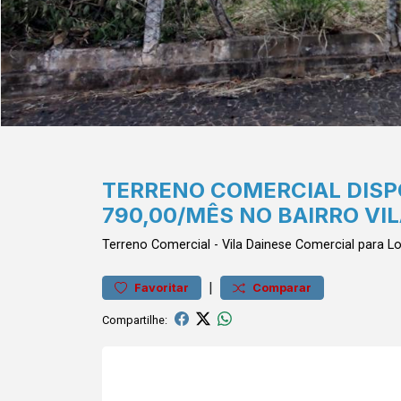
TERRENO COMERCIAL DISP
790,00/MÊS NO BAIRRO VI
Terreno
Comercial
-
Vila Dainese
Comercial para L
|
Favoritar
Comparar
Compartilhe: