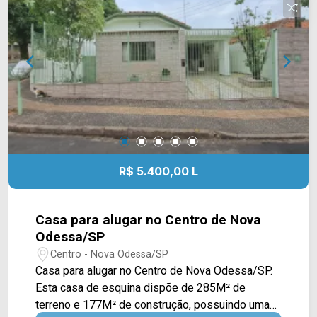
Rosa, em condomínio, o imóvel possui fácil
acesso à Av. Ampélio Gazzetta, Av. Carlos
Botelho, Rua Fioravante Martins e Av. Rodolfo
Kivitz. A região conta com uma infraestrutura
completa, incluindo o supermercados, academias,
farmácias e praças, proporcionando praticidade e
conveniência no dia a dia. Entre em contato com a
equipe da Arbix Imóveis e agende a sua visita!!
WhatsApp e Telefone: 19 3475-4546 ARBIX
IMÓVEIS - Presente em cada mudança!
R$ 5.400,00 L
Casa para alugar no Centro de Nova
Odessa/SP
Centro - Nova Odessa/SP
Casa para alugar no Centro de Nova Odessa/SP.
Esta casa de esquina dispõe de 285M² de
terreno e 177M² de construção, possuindo uma