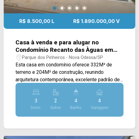
R$ 8.500,00 L
R$ 1.890.000,00 V
Casa à venda e para alugar no
Condomínio Recanto das Àguas em
Nova Odessa/SP
Parque dos Pinheiros - Nova Odessa/SP
Esta casa em condomínio oferece 332M² de
terreno e 204M² de construção, reunindo
arquitetura contemporânea, excelente padrão de
acabamento e ambientes projetados para
proporcionar conforto, sofisticação e praticidade
3
2
4
4
em todos os momentos. A área social
Dorm.
Suítes
Banho
Garagens
impressiona pela ampla sala de estar e sala de
jantar integradas, valorizadas pelo pé-direito
duplo, que proporciona maior sensação de
amplitude, iluminação natural e elegância ao