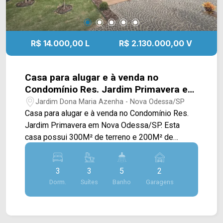
R$ 14.000,00 L
R$ 2.130.000,00 V
Casa para alugar e à venda no
Condomínio Res. Jardim Primavera em
Nova Odessa/SP
Jardim Dona Maria Azenha - Nova Odessa/SP
Casa para alugar e à venda no Condomínio Res.
Jardim Primavera em Nova Odessa/SP. Esta
casa possui 300M² de terreno e 200M² de
construção, oferecendo uma ampla sala de estar
e de jantar totalmente integradas com a cozinha
3
3
5
2
com cooktop, e com o espaço gourmet com
Dorm.
Suítes
Banho
Garagens
churrasqueira, piscina, quintal gramado e área de
serviço coberta e com despensa. Os pontos de
ar condicionado já com o infra passado, já para as
cortinas da sala tem uma fiação para colocar