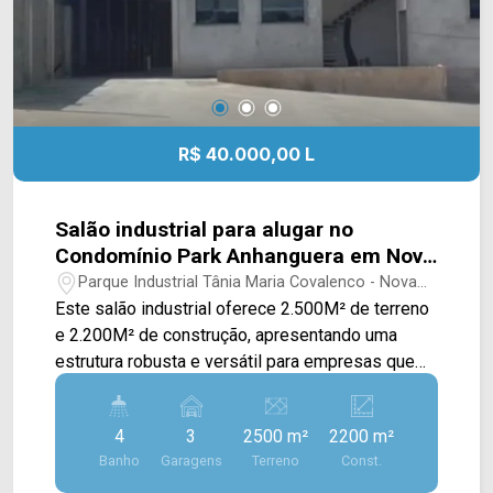
R$ 40.000,00 L
Salão industrial para alugar no
Condomínio Park Anhanguera em Nova
Odessa/SP
Parque Industrial Tânia Maria Covalenco - Nova
Odessa/SP
Este salão industrial oferece 2.500M² de terreno
e 2.200M² de construção, apresentando uma
estrutura robusta e versátil para empresas que
buscam um imóvel preparado para operações
industriais, logísticas, centros de distribuição e
4
3
2500 m²
2200 m²
armazenagem de grande porte. O imóvel conta
Banho
Garagens
Terreno
Const.
com um amplo salão de pé-direito alto,