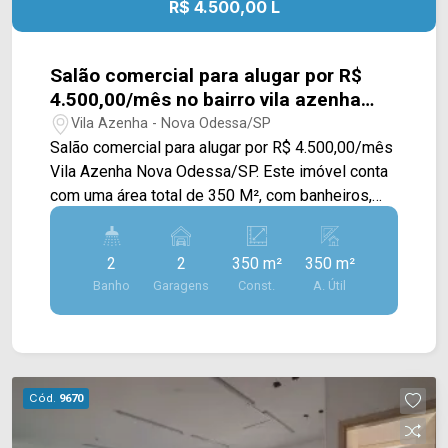
R$ 4.500,00 L
Salão comercial para alugar por R$
4.500,00/mês no bairro vila azenha
Nova Odessa/SP.
Vila Azenha - Nova Odessa/SP
Salão comercial para alugar por R$ 4.500,00/mês
Vila Azenha Nova Odessa/SP. Este imóvel conta
com uma área total de 350 M², com banheiros,
com cozinha, sala para escritório e recuo frontal
para veículos rotativo. Salão localizado na Av.
2
2
350 m²
350 m²
Antônio Rodrigues com Rua Dona Maria
Banho
Garagens
Const.
A. Útil
Raposeira Azenha Azenha uma das melhores
avenidas da cidade próximo a área central
próximo ao novo shopping e rodoviária, postos
de gasolina e restaurantes. Acesso fácil à
Sumaré e Americana. Entre em contato com a
Cód.
9670
equipe da Arbix Imóveis e agende a sua visita!!
WhatsApp e Telefone: (19) 3475-4546