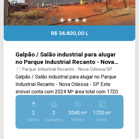
R$ 34.400,00 L
Galpão / Salão industrial para alugar
no Parque Industrial Recanto - Nova
Odessa - SP.
Parque Industrial Recanto - Nova Odessa/SP
Galpão / Salão industrial para alugar no Parque
Industrial Recanto - Nova Odessa - SP. Este
imóvel conta com 2024 M² área total com 1720
M² de área construída, possuindo um extenso
salão amplo, salas privativas e vestiários, pé
2
2
2040 m²
1720 m²
direito de 8M², com doca. > 02 banheiros sociais;
Banho
Garagens
Terreno
Const.
> 02 vagas rotativas. Localizado no bairro Parque
Industrial Recanto, este imóvel está próximo à
Av. Ampelio Gazetta com fácil acesso para