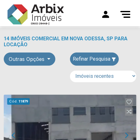
14 IMÓVEIS COMERCIAL EM NOVA ODESSA, SP PARA
LOCAÇÃO
Outras Opções
Refinar Pesquisa
Cód.
11879