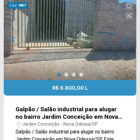
conta com diversas outras indústrias ao redor e
Cód.
9807
fácil acesso a Americana. Entre em contato com a
equipe da Arbix Imóveis e agende a sua visita!!
WhatsApp e Telefone: (19) 3475-4546 ARBIX
IMÓVEIS - Presente em cada mudança!
R$ 6.800,00 L
Galpão / Salão industrial para alugar
no bairro Jardim Conceição em Nova
Odessa/SP
Jardim Conceição - Nova Odessa/SP
Galpão / Salão industrial para alugar no bairro
Jardim Conceição em Nova Odessa/SP. Este