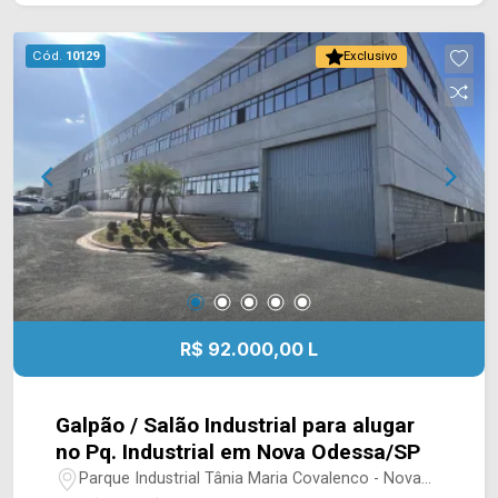
Americana, Nova Odessa e Sumaré todos dando
fácil acesso a saída para rodovia Luiz de
Cód.
10129
Exclusivo
Queiroz. Entre em contato com a equipe da Arbix
Imóveis e agende a sua visita!! WhatsApp e
Telefone: (19) 3475-4546 ARBIX IMÓVEIS -
Presente em cada mudança!
R$ 92.000,00 L
Galpão / Salão Industrial para alugar
no Pq. Industrial em Nova Odessa/SP
Parque Industrial Tânia Maria Covalenco - Nova