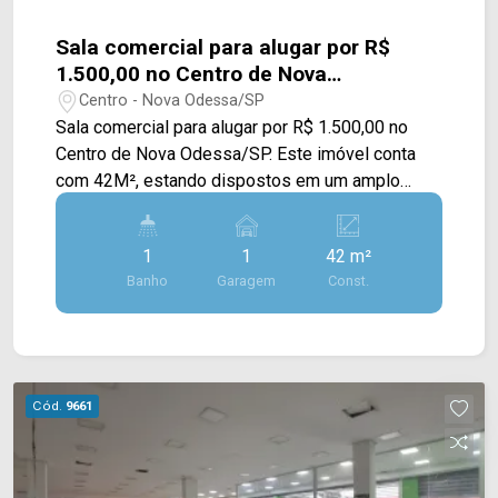
Sala comercial para alugar por R$
1.500,00 no Centro de Nova
Odessa/SP.
Centro - Nova Odessa/SP
Sala comercial para alugar por R$ 1.500,00 no
Centro de Nova Odessa/SP. Este imóvel conta
com 42M², estando dispostos em um amplo
espaço no Centro da cidade. > 01 banheiro; > 01
vaga rotativa. Localização privilegiada, próximo a
1
1
42 m²
Av. Ampélio Gazzetta, Av. Brasil. Esta região
Banho
Garagem
Const.
conta com restaurantes, farmácias, mercado e
bancos. Entre em contato com a equipe da Arbix
Imóveis e agende a sua visita!! WhatsApp e
Telefone: (19) 3475-4546 ARBIX IMÓVEIS -
Presente em cada mudança!
Cód.
9661