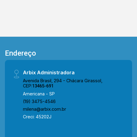
Esperança e bancos. Entre em contato com a
equipe da Arbix Imóveis e agende a sua visita!!
WhatsApp e Telefone: (19) 3475-4546 ARBIX
IMÓVEIS - Presente em cada mudança!
Endereço
Arbix Administradora
Avenida Brasil, 294 - Chácara Girassol,
CEP:
13465-691
Americana - SP
(19) 3475-4546
milena@arbix.com.br
Creci: 45202J