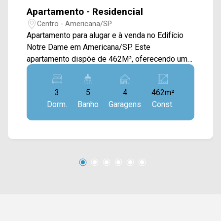
Apartamento - Residencial
Centro - Americana/SP
Apartamento para alugar e à venda no Edifício
Notre Dame em Americana/SP. Este
apartamento dispõe de 462M², oferecendo uma
ampla sala de estar e de jantar integradas e com
uma área de bar, cozinha toda planejada,
3
5
4
462m²
despensa, sacada com vista livre para a Av.
Dorm.
Banho
Garagens
Const.
Brasil, e área de serviço com banheiro. > 03
suítes com sacada e planejados, sendo 01
master; > 05 banheiros, sendo 01 lavabo e 01 de
serviço; > 04 vagas de garagem. *Aceita
permuta. *Aceita financiamento. Localizado no
Centro de Americana, este condomínio está
próximo à Av. Brasil, Rua Fernando Camargo, Av.
Dr. Antônio Lobo e Av. de Cillo. Esta região conta
com prefeitura, praça Comendador Muller,
Mercado Municipal, pizzaria Edwiges, Comercial