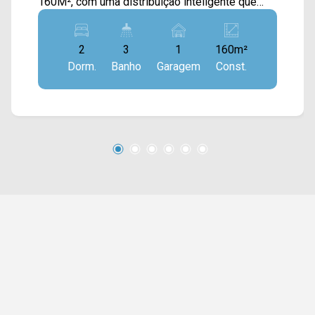
160M², com uma distribuição inteligente que
valoriza conforto, integração e privacidade. No
pavimento inferior, a área social é composta por
2
3
1
160m²
sala de estar e de jantar integradas, criando um
Dorm.
Banho
Garagem
Const.
ambiente amplo e acolhedor, conectado à
cozinha totalmente planejada e equipada com
forno, cooktop e exaustor. A sacada em blindex
com vista livre amplia a luminosidade e a
ventilação natural, enquanto a área de serviço
complementa a funcionalidade do espaço. No
piso superior, o imóvel oferece um agradável
espaço gourmet com churrasqueira, ideal para
momentos de lazer, além de uma área externa
com jacuzzi, proporcionando um ambiente
reservado e confortável para relaxamento. 02
quartos, sendo 01 suíte com ar-condiconado; 03
banheiros, sendo 01 social no térreo e 01 social
no piso superior; 01 vaga de garagem coberta.
*Aceita financiamento. *Aceita permuta.