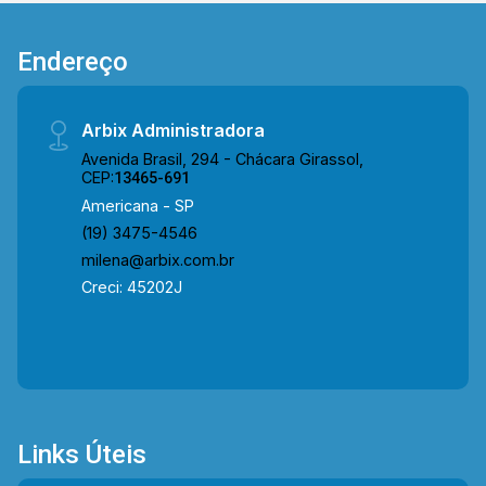
Localizado no bairro Jardim Terramérica III, o
condomínio está próximo à Av. Giaconda Cibin,
Endereço
Av. Padre João Baldan, Av. Castelhanos, Rua
Padre Oswaldo Vieira de Andrade, Av. de Cillo,
Av. Iacanga e Rod. Luiz de Queiroz. A região
Arbix Administradora
conta com a Padaria Mister Pan, o Restaurante
Avenida Brasil, 294 - Chácara Girassol,
On The Beach, a Skyfit Academia, a Droga Raia e
CEP:
13465-691
o Supermercado São Vicente, oferecendo
Americana - SP
conveniência e fácil acesso a serviços
(19) 3475-4546
essenciais. Entre em contato com a equipe da
milena@arbix.com.br
Arbix Imóveis e agende a sua visita!! WhatsApp
Creci: 45202J
e Telefone: (19) 3475-4546 ARBIX IMÓVEIS -
Presente em cada mudança!
Links Úteis