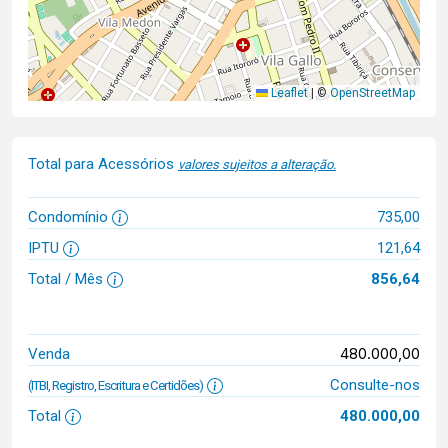
Leaflet
|
©
OpenStreetMap
Total para Acessórios
valores sujeitos a alteração.
Condomínio
735,00
IPTU
121,64
Total / Mês
856,64
480.000,00
Venda
Consulte-nos
(ITBI, Registro, Escritura e Certidões)
Total
480.000,00