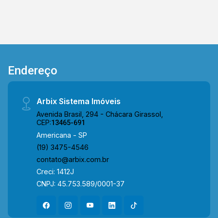
Endereço
Arbix Sistema Imóveis
Avenida Brasil, 294 - Chácara Girassol,
CEP:
13465-691
Americana - SP
(19) 3475-4546
contato@arbix.com.br
Creci: 1412J
CNPJ: 45.753.589/0001-37