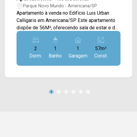
Parque Novo Mundo - Americana/SP
Apartamento à venda no Edifício Luis Urban
Calligaris em Americana/SP. Este apartamento
dispõe de 56M², oferecendo sala de estar e de
jantar integradas, cozinha conectada com a área
de serviço e sacada com vista livre. 02 quartos;
2
1
1
57m²
01 banheiro social; 01 vaga de garagem.
Dorm.
Banho
Garagem
Const.
Localizado próximo à Av. Campos do Jordão, Av.
de Cillo, Av. Padre João Baldan, Av. Giaconda
Cibin e Rod. Luiz de Queiroz. Esta região conta
com pizzaria Renascer, supermercados Novo
Mundo e São Vicente, padaria Gustmann, Bike
Hotel, escola Paulo Freire e faculdade Unisal.
Entre em contato com a equipe da Arbix Imóveis
e agende a sua visita!! WhatsApp e Telefone: 19
3475-4546 ARBIX IMÓVEIS - Presente em cada
mudança!