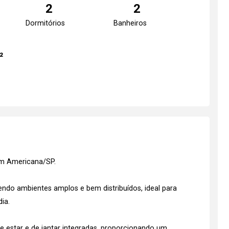
2
2
Dormitórios
Banheiros
²
em Americana/SP.
do ambientes amplos e bem distribuídos, ideal para
ia.
e estar e de jantar integradas, proporcionando um