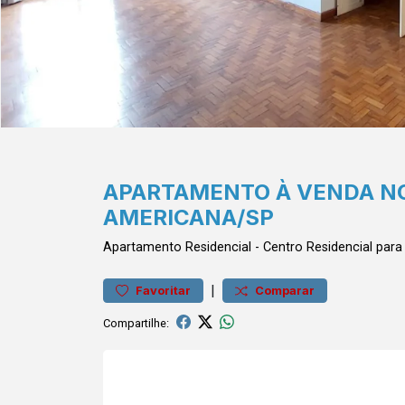
APARTAMENTO À VENDA NO
AMERICANA/SP
Apartamento
Residencial
-
Centro
Residencial par
|
Favoritar
Comparar
Compartilhe: