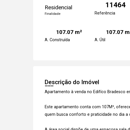
11464
Residencial
Referência
Finalidade
107.07 m²
107.07 m
A. Construída
A. Útil
Descrição do Imóvel
Apartamento à venda no Edifíco Bradesco 
Este apartamento conta com 107M², oferecen
quem busca conforto e praticidade no dia a d
A área social dispõe de uma espaçosa sala d