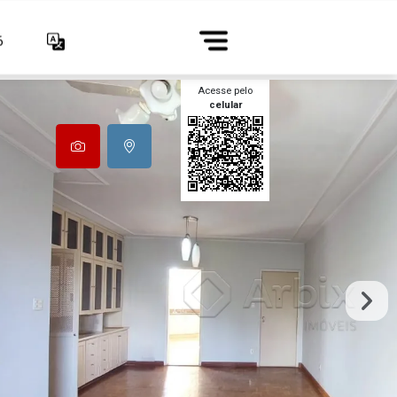
6
Acesse pelo
celular