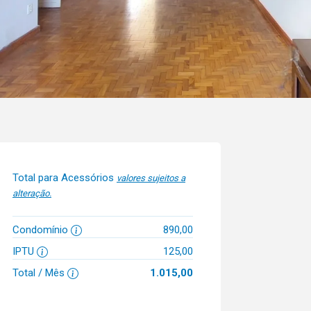
Total para Acessórios
valores sujeitos a
alteração.
Condomínio
890,00
IPTU
125,00
Total / Mês
1.015,00