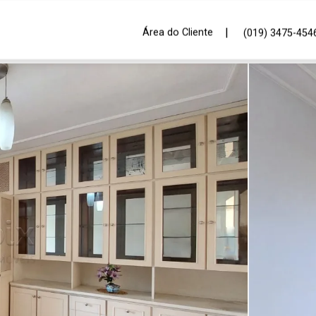
|
Área do Cliente
(019) 3475-454