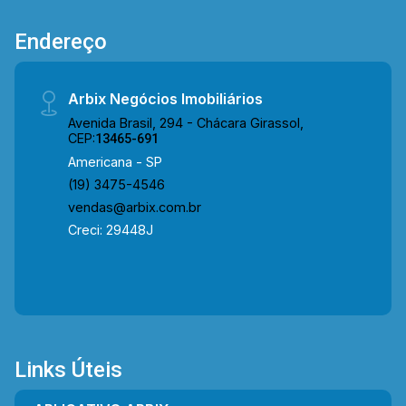
Av. Brasil uma região privilegiada o condomínio
Endereço
está próximo à Av. Campos Sales e Av. de Cillo.
Entre em contato com a equipe da Arbix Imóveis
e agende a sua visita!! WhatsApp e Telefone: 19
Arbix Negócios Imobiliários
3475-4546 ARBIX IMÓVEIS - Presente em cada
Avenida Brasil, 294 - Chácara Girassol,
mudança!
CEP:
13465-691
Americana - SP
(19) 3475-4546
vendas@arbix.com.br
Creci: 29448J
Links Úteis