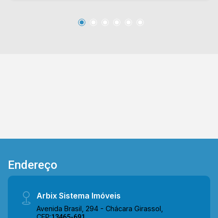
dispõe de sacada, proporcionando mais
ventilação e iluminação natural aos ambientes,
além de área de serviço integrada, garantindo
praticidade na rotina. Com uma planta espaçosa
e bem aproveitada, o apartamento oferece
ambientes confortáveis e versáteis, sendo uma
excelente opção para quem busca comodidade,
funcionalidade e uma localização estratégica. >
03 quartos, sendo 01 suíte; > 02 banheiros,
sendo 01 social; > 02 vagas de garagem.
*Aceita financiamento. *Aceita permuta.
Localizado próximo à Av. de Cillo, Av.
Castelhanos e Rod. Luiz de Queiroz. A região
conta com academias, praças, restaurantes,
Endereço
supermercados, escolas e diversos serviços
essenciais, oferecendo praticidade e fácil
acesso às principais vias da cidade. Entre em
Arbix Sistema Imóveis
contato com a equipe da Arbix Imóveis e
Avenida Brasil, 294 - Chácara Girassol,
agende a sua visita!! WhatsApp e Telefone: (19)
CEP:
13465-691