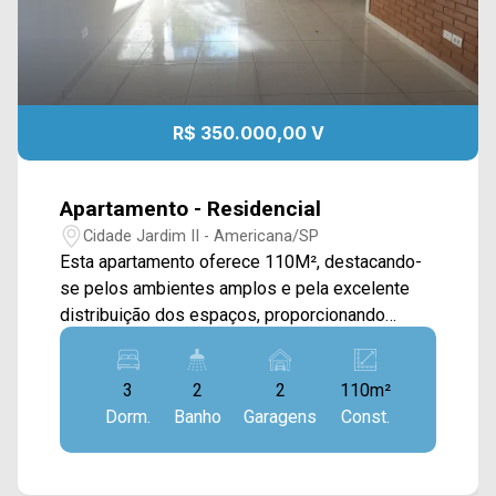
R$ 350.000,00 V
Apartamento - Residencial
Cidade Jardim II - Americana/SP
Esta apartamento oferece 110M², destacando-
se pelos ambientes amplos e pela excelente
distribuição dos espaços, proporcionando
conforto e praticidade para toda a família. A área
social conta com sala de estar e sala de jantar
3
2
2
110m²
integradas à cozinha em conceito aberto, que
Dorm.
Banho
Garagens
Const.
possui bancada e favorece a interação entre os
ambientes, criando um espaço moderno e
funcional para o dia a dia. O imóvel também