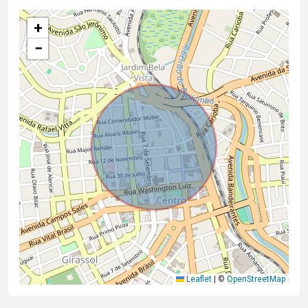
+
−
Leaflet
|
©
OpenStreetMap