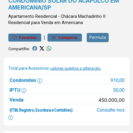
CONDOMÍNIO SOLAR DO ACAPULCO EM
AMERICANA/SP
Apartamento
Residencial
-
Chácara Machadinho II
Residencial para Venda em Americana
|
Permuta
Favoritar
Comparar
Compartilhe:
Total para Acessórios
valores sujeitos a alteração.
Condomínio
910,00
IPTU
50,00
Venda
450.000,00
Consulte-nos
(ITBI, Registro, Escritura e Certidões)