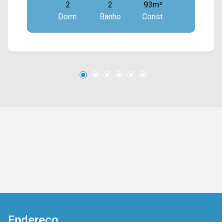
2
2
93m²
planejados; > 02 banheiros, sendo 01 social e
Dorm.
Banho
Const.
01 de serviço. O condomínio é localizado
próximo a supermercados, farmácias,
restaurantes, bancos, postos de saúde e entre
outros tipos de comércio. Entre em contato com
a nossa equipe e agende a sua visita!!
WhatsApp e Telefone Arbix: (19) 3475-4546
ARBIX IMÓVEIS - Presente em cada mudança!
Endereço