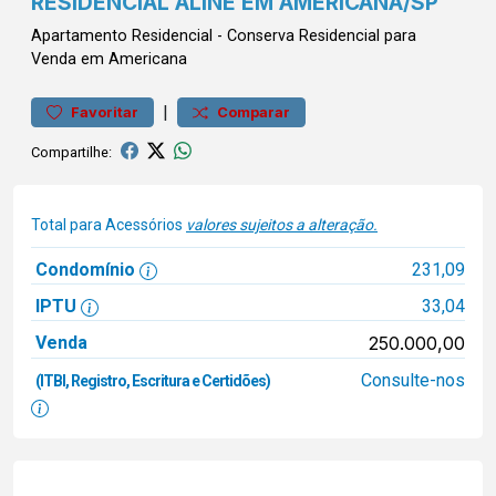
RESIDENCIAL ALINE EM AMERICANA/SP
Apartamento
Residencial
-
Conserva
Residencial para
Venda em Americana
|
Favoritar
Comparar
Compartilhe:
Total para Acessórios
valores sujeitos a alteração.
Condomínio
231,09
IPTU
33,04
Venda
250.000,00
Consulte-nos
(ITBI, Registro, Escritura e Certidões)