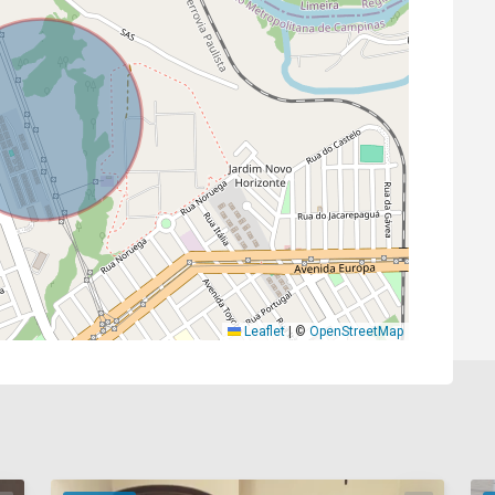
Leaflet
|
©
OpenStreetMap