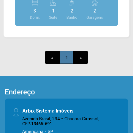
serviço. > 03 quartos, sendo 01 suíte; > 02
3
1
2
2
banheiros, sendo 01 social; > 02 vagas de
Dorm.
Suite
Banho
Garagens
garagem. Localizado no bairro Jardim Colina,
este condomínio está próximo à Av. Paulista, Av.
Nossa Sra. de Fátima, Av. da Saúde e Av. Antônio
Pinto Duarte, contém fácil acesso a Av.
Bandeirantes. Esta região conta com Petz, Mc
Donald`s, Burger King, restaurante Estação Geek,
«
1
»
pizzaria Di Madri, supermercado Crema e escola
Polivalente. Entre em contato com a nossa
equipe e agende a sua visita!! WhatsApp e
Telefone Arbix: (19) 3475-4546 ARBIX IMÓVEIS -
Presente em cada mudança!
Endereço
Arbix Sistema Imóveis
Avenida Brasil, 294 - Chácara Girassol,
CEP:
13465-691
Americana - SP