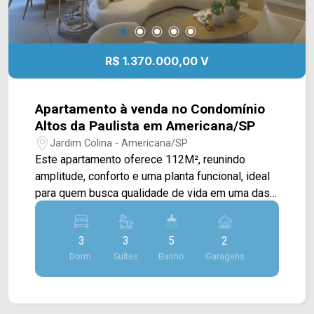
R$ 1.370.000,00 V
Apartamento à venda no Condomínio
Altos da Paulista em Americana/SP
Jardim Colina - Americana/SP
Este apartamento oferece 112M², reunindo
amplitude, conforto e uma planta funcional, ideal
para quem busca qualidade de vida em uma das
regiões mais valorizadas da cidade. A área social
conta com ampla sala de estar e sala de jantar
3
3
5
2
integradas, proporcionando um ambiente
Dorm.
Suítes
Banho
Garagens
elegante e acolhedor para receber familiares e
amigos. A cozinha possui excelente distribuição
de espaço e conexão prática com a área de
serviço, que conta com banheiro de apoio. A