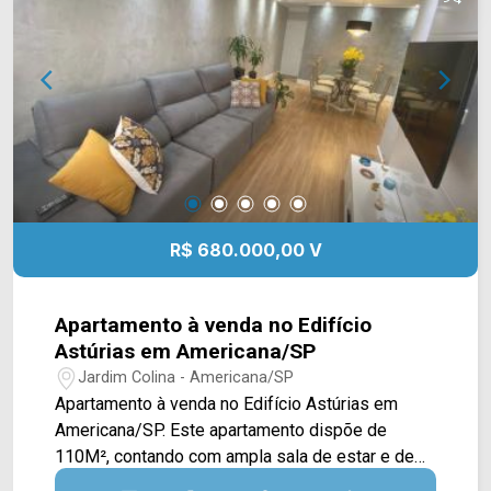
com a nossa equipe de vendas e agende a sua
visita!! WhatsApp e Telefone Arbix: (19) 3475-
4546 ARBIX IMÓVEIS - Presente em cada
mudança!
R$ 680.000,00 V
Apartamento à venda no Edifício
Astúrias em Americana/SP
Jardim Colina - Americana/SP
Apartamento à venda no Edifício Astúrias em
Americana/SP. Este apartamento dispõe de
110M², contando com ampla sala de estar e de
jantar integradas, cozinha com armários e área de