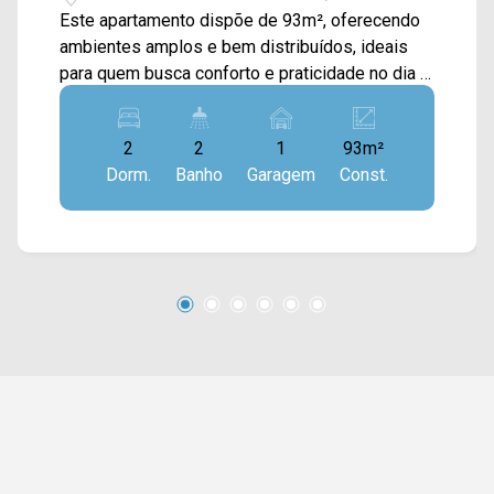
Este apartamento dispõe de 93m², oferecendo
ambientes amplos e bem distribuídos, ideais
para quem busca conforto e praticidade no dia a
dia. A área social conta com sala de estar e de
jantar integradas, proporcionando um ambiente
2
2
1
93m²
aconchegante para o convívio da família e para
Dorm.
Banho
Garagem
Const.
receber visitas. A cozinha possui armários
planejados e excelente integração com os
demais ambientes, enquanto a sacada gourmet
com churrasqueira e vista livre amplia o espaço
de lazer, tornando-se um ambiente perfeito para
momentos de descontração. A área de serviço
complementa o imóvel com mais funcionalidade
para a rotina. Com uma planta espaçosa e
excelente aproveitamento dos ambientes, este
apartamento reúne conforto, praticidade e uma
área gourmet diferenciada, sendo uma ótima
opção para quem busca qualidade de vida. > 02