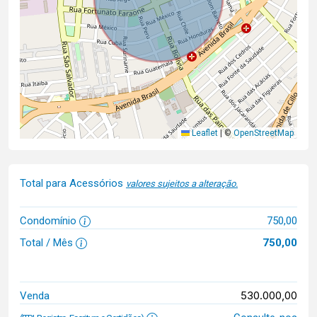
Leaflet
|
©
OpenStreetMap
Total para Acessórios
valores sujeitos a alteração.
Condomínio
750,00
Total / Mês
750,00
530.000,00
Venda