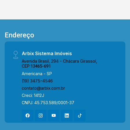
quartos, sendo 01 suíte; > 02 banheiros, sendo
01 social; > 01 vaga de garagem. *Aceita
financiamento. Localizado no bairro Jardim
Terramérica, este condomínio está próximo à
Rua Padre Oswaldo Vieira de Andrade, Av.
Endereço
Giaconda Cibin, Av. de Cillo e Av. Castelhanos. A
região conta com supermercados, academias,
restaurantes, padarias, escolas, a Faculdade
Arbix Sistema Imóveis
Unisal e diversos serviços essenciais,
Avenida Brasil, 294 - Chácara Girassol,
proporcionando praticidade, mobilidade e
CEP:
13465-691
qualidade de vida para toda a família. Entre em
Americana - SP
contato com a equipe da Arbix Imóveis e
(19) 3475-4546
agende a sua visita!! WhatsApp e Telefone: (19)
contato@arbix.com.br
3475-4546 ARBIX IMÓVEIS - Presente em cada
Creci: 1412J
mudança!
CNPJ: 45.753.589/0001-37