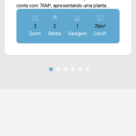
conta com 76M², apresentando uma planta
moderna e bem distribuída, com sala de estar e
de jantar integradas à cozinha em conceito
2
2
1
76m²
aberto, totalmente equipada com móveis
Dorm.
Banho
Garagem
Const.
planejados, bancada, geladeira e cooktop,
proporcionando praticidade e integração aos
ambientes. A área de serviço é funcional e
complementa a organização do imóvel,
tornando-o ideal para o dia a dia. 02 quartos com
armários; 02 banheiros social e suíte; 01 vaga
de garagem. O imóvel será comercializado na
modalidade porteira fechada, permanecendo
mobiliado e equipado, o que garante mais
comodidade e agilidade para a mudança, sendo
uma excelente oportunidade para quem busca
praticidade sem abrir mão de conforto. *Aceita
financiamento. Localizado em uma região com
boa mobilidade urbana, o imóvel está próximo à