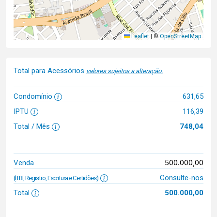
Leaflet
|
©
OpenStreetMap
Total para Acessórios
valores sujeitos a alteração.
Condomínio
631,65
IPTU
116,39
Total / Mês
748,04
500.000,00
Venda
Consulte-nos
(ITBI, Registro, Escritura e Certidões)
Total
500.000,00