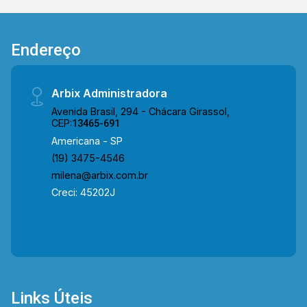
Av. Rafael Vitta, Av. da Amizade, Rua Gonçalves
Dias, Av. Europa e Av. 09 de Julho. A região
conta com o Restaurante Frigideira, a Escola
Endereço
Maria José de Mattos, o Estádio Décio Vitta, a
FATEC Americana, além de restaurantes e
praças, oferecendo praticidade e fácil acesso a
Arbix Administradora
serviços essenciais. Entre em contato com a
Avenida Brasil, 294 - Chácara Girassol,
equipe da Arbix Imóveis e agende a sua visita!!
CEP:
13465-691
WhatsApp e Telefone: 19 3475-4546 ARBIX
Americana - SP
IMÓVEIS - Presente em cada mudança!
(19) 3475-4546
milena@arbix.com.br
Creci: 45202J
Links Úteis