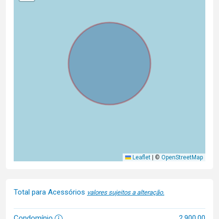
Leaflet
|
©
OpenStreetMap
Total para Acessórios
valores sujeitos a alteração.
Condomínio
2.900,00