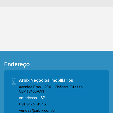
piscina ao ar livre - playground - quadra de tênis
- área gourmet com churrasqueira. Cada detalhe
foi pensado para que você possa usufruir de um
resort particular, com exclusividade, conforto e
bem-estar. Venha viver a experiencia do
Palazzo Uno! Onde você vai sentir que cada dia
é especial. Se busca um ambiente que
proporciona bem-estar e exclusividade, este
apartamento no Palazzo Uno é a escolha
perfeita. > 04 suítes com sacada, > 07
Endereço
banheiros, sendo 01 de serviço, 01 lavabo e 01
social; > 07 vagas de garagem. *Aceita Permuta.
Localizado em uma região privilegiada de
Arbix Negócios Imobiliários
Americana. Entre em contato com a equipe da
Avenida Brasil, 294 - Chácara Girassol,
Arbix Imóveis e agende a sua visita!! WhatsApp
CEP:
13465-691
e Telefone: (19) 3475-4546 ARBIX IMÓVEIS -
Americana - SP
Presente em cada mudança!
(19) 3475-4546
vendas@arbix.com.br