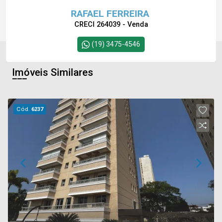
RAFAEL FERREIRA
CRECI 264039 - Venda
(19) 3475-4546
Imóveis Similares
Cód.
6237