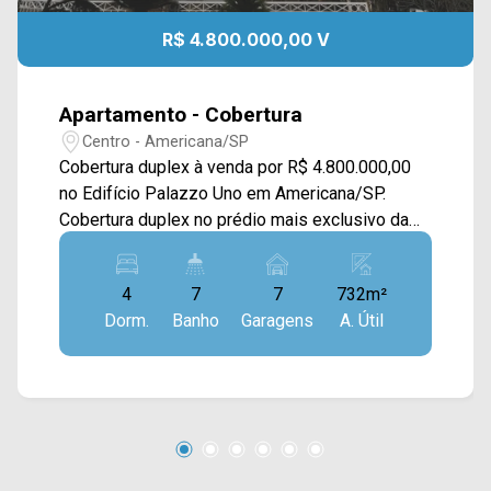
R$ 4.800.000,00 V
Apartamento - Cobertura
Centro - Americana/SP
Cobertura duplex à venda por R$ 4.800.000,00
no Edifício Palazzo Uno em Americana/SP.
Cobertura duplex no prédio mais exclusivo da
cidade, sendo um apartamento por andar,
permitindo ter Americana aos seus pés. No piso
4
7
7
732m²
inferior conta com planta padrão com 04 suítes,
Dorm.
Banho
Garagens
A. Útil
sala espaçosa integrada com a varanda
gourmet. No piso superior com sala com
gourmet, piscina privativa e uma vista 360º da
cidade de Americana. O Condomínio oferece
uma estrutura impressionante de lazer, com: -
academia completa - saunas seca e úmida -
sala de massagem - piscina com raia aquecida -