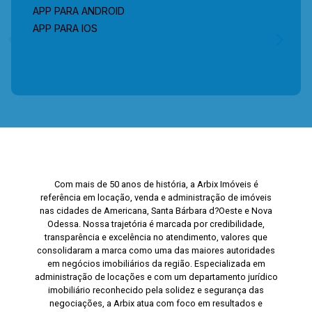
APP PARA ANDROID
Imóveis e agende a sua visita!! WhatsApp e
Telefone: (19) 3475-4546 ARBIX IMÓVEIS -
APP PARA IOS
Presente em cada mudança!
Com mais de 50 anos de história, a Arbix Imóveis é
referência em locação, venda e administração de imóveis
nas cidades de Americana, Santa Bárbara d?Oeste e Nova
Odessa. Nossa trajetória é marcada por credibilidade,
transparência e excelência no atendimento, valores que
consolidaram a marca como uma das maiores autoridades
em negócios imobiliários da região. Especializada em
administração de locações e com um departamento jurídico
imobiliário reconhecido pela solidez e segurança das
negociações, a Arbix atua com foco em resultados e