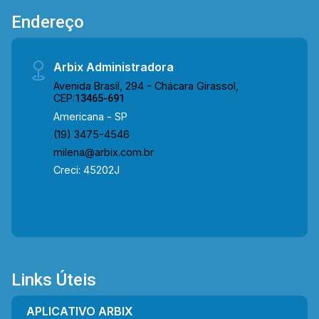
amplia a área de convivência com privacidade,
Endereço
sendo ideal para momentos de lazer. O conforto
térmico e a praticidade são reforçados por
cortinas, persianas elétricas e ar-condicionado
Arbix Administradora
em todos os ambientes. A área íntima é bem
Avenida Brasil, 294 - Chácara Girassol,
distribuída, com hall de acesso aos dormitórios
CEP:
13465-691
e roupeiro, garantindo organização e fluidez. 03
Americana - SP
suítes mobiliadas; 03 banheiros, sendo 01
(19) 3475-4546
social, 01 de serviço e 01 lavabo; 03 vagas de
milena@arbix.com.br
garagem cobertas. Localizado no bairro Parque
Creci: 45202J
Residencial Nardini, em uma região valorizada e
bem estruturada, o condomínio está próximo à
Rua São Salvador, Av. Campos Sales e Av. de
Cillo. A região conta com o Restaurante Farol, a
Droga Raia, o Sam?s Club, o SENAI, o Hospital
Unimed, além do Parque Ecológico de
Links Úteis
Americana e do Clube do Bosque,
proporcionando conveniência, lazer e qualidade
APLICATIVO ARBIX
de vida. Entre em contato com a equipe da Arbix