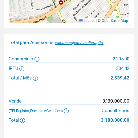
Leaflet
|
©
OpenStreetMap
Total para Acessórios
valores sujeitos a alteração.
Condomínio
2.205,00
IPTU
334,42
Total / Mês
2.539,42
3.180.000,00
Venda
Consulte-nos
(ITBI, Registro, Escritura e Certidões)
Total
3.180.000,00