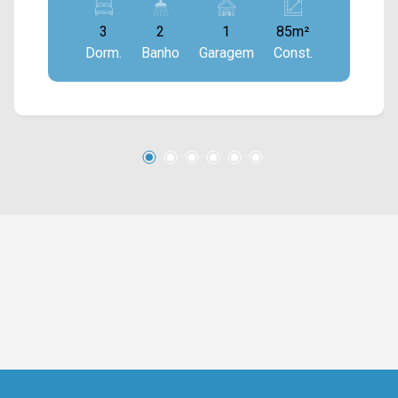
cozinha integrada com área de serviço com
3
2
1
85m²
armários planejados. > 03 dormitórios, sendo 01
Dorm.
Banho
Garagem
Const.
suíte; > 02 banheiros, sendo 01 social; > 01 vaga
de garagem. O condomínio é localizado próximo
a supermercados, farmácias, restaurantes,
bancos, postos de saúde e entre outros tipos
de comércio. Entre em contato com a nossa
equipe e agende a sua visita!! WhatsApp e
Telefone Arbix: (19) 3475-4546 ARBIX IMÓVEIS
- Presente em cada mudança!