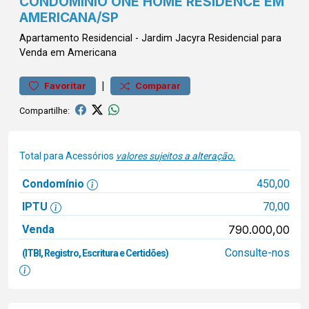
CONDOMÍNIO ONE HOME RESIDENCE EM
AMERICANA/SP
Apartamento
Residencial
-
Jardim Jacyra
Residencial para
Venda em Americana
|
Favoritar
Comparar
Compartilhe:
Total para Acessórios
valores sujeitos a alteração.
Condomínio
450,00
IPTU
70,00
Venda
790.000,00
Consulte-nos
(ITBI, Registro, Escritura e Certidões)