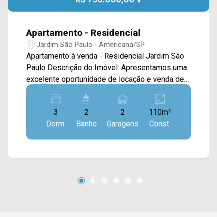
Apartamento - Residencial
Jardim São Paulo - Americana/SP
Apartamento à venda - Residencial Jardim São
Paulo Descrição do Imóvel: Apresentamos uma
excelente oportunidade de locação e venda de
um amplo apartamento localizado no tranquilo e
valorizado bairro Jardim São Paulo, em
3
2
2
110m²
Americana/SP. Este imóvel é ideal tanto para
Dorm.
Banho
Garagens
Const.
quem busca conforto quanto para quem deseja
um bom investimento. Características do
Apartamento: - Tipo: Apartamento - Dormitórios:
3 quartos espaçosos, proporcionando conforto
e privacidade para toda a família. - Garagem: 1
vaga de garagem coberta, garantindo segurança
e praticidade. - Área Útil: 110,00 m², oferecendo
amplos espaços para o seu dia a dia. - Área