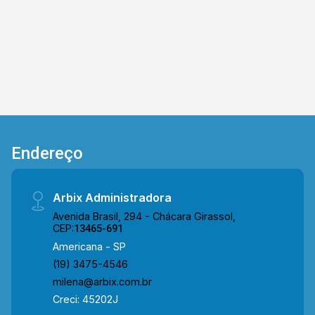
Construída: 110,00 m², com bom aproveitamento
dos ambientes. Detalhes Adicionais: -
Localização Privilegiada: O apartamento está
situado em uma região tranquila, próxima a
escolas, supermercados, farmácias e comércio
local, facilitando o seu dia a dia. - Condomínio: O
Residencial Jardim São Paulo oferece
segurança e tranquilidade, ideal para famílias. -
Ambientes Aconchegantes: O imóvel conta com
Endereço
sala de estar e jantar, cozinha planejada,
banheiros modernos e bem distribuídos.
Condições de Locação e Venda: - Locação:
Arbix Administradora
Entre em contato para consultar valores e
Avenida Brasil, 294 - Chácara Girassol,
condições. - Venda: Valor competitivo, ideal para
CEP:
13465-691
quem busca um bom negócio. Não perca essa
Americana - SP
oportunidade! Entre em contato para agendar
(19) 3475-4546
uma visita e conhecer de perto este lindo
milena@arbix.com.br
apartamento no Jardim São Paulo. Venha viver
Creci: 45202J
com qualidade e conforto em um dos melhores