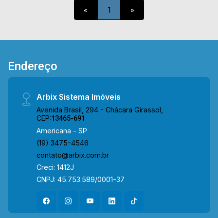
armário; > 01 banheiro social com armários; > 01
«
1
»
vaga de garagem. Esta localizado próximo à
supermercados, escolas, restaurantes e entre
outros e conta com fácil acesso à Rod. Luiz de
Queiroz. Entre em contato com a nossa equipe e
agende a sua visita!! WhatsApp e Telefone Arbix:
Endereço
(19) 3475-4546 ARBIX IMÓVEIS - Presente em
cada mudança!
Arbix Sistema Imóveis
Avenida Brasil, 294 - Chácara Girassol,
CEP:
13465-691
Americana - SP
(19) 3475-4546
contato@arbix.com.br
Creci: 1412J
CNPJ: 45.753.589/0001-37