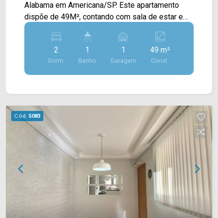
Alabama em Americana/SP. Este apartamento
dispõe de 49M², contando com sala de estar e
de jantar integradas, cozinha planejada e
conectada com a área de serviço. > 02 quartos; >
2
1
1
49 m²
01 banheiro social; > 01 vaga de garagem
Dorm.
Banho
Garagem
Const.
coberta. Localizado no bairro Jardim Recanto,
este condomínio está próximo à Rod. Astrônomo
Jean Nicolini, Rua Dom Pedro II, Rod. Luiz de
Queiroz e Av. Abdo Najar, contém fácil acesso a
cidade de Nova Odessa. Esta região conta com
Cód.
5083
restaurante Cantinho do Caminho da Roça,
supermercado paraná, escolas e farmácias. Entre
em contato com a equipe da Arbix Imóveis e
agende a sua visita!! WhatsApp e Telefone: (19)
3475-4546 ARBIX IMÓVEIS - Presente em cada
mudança!