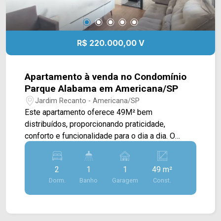
R$ 220.000,00 V
Apartamento à venda no Condomínio
Parque Alabama em Americana/SP
Jardim Recanto - Americana/SP
Este apartamento oferece 49M² bem
distribuídos, proporcionando praticidade,
conforto e funcionalidade para o dia a dia. O
imóvel conta com sala de estar e sala de jantar
integradas, criando um ambiente aconchegante e
2
1
1
49 m²
com ótimo aproveitamento dos espaços. A
Dorm.
Banho
Garagem
Const.
cozinha é planejada e possui conexão com a área
de serviço, trazendo mais organização e
praticidade à rotina. Com uma planta funcional e
ambientes confortáveis, o apartamento é uma