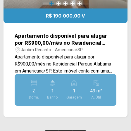
R$ 190.000,00 V
Apartamento disponível para alugar
por R$900,00/mês no Residencial
Parque Alabama em Americana/SP
Jardim Recanto - Americana/SP
Apartamento disponível para alugar por
R$900,00/mês no Residencial Parque Alabama
em Americana/SP. Este imóvel conta com uma
área de 49M² oferecendo uma arquitetura
moderna com uma excelente iluminação natural.
2
1
1
49 m²
Dispondo de uma ampla sala de estar e de jantar
Dorm.
Banho
Garagem
A. Útil
conectadas a uma cozinha com prateleiras
integrada com uma ótima área de serviço. Possui
piso laminado em áreas secas e piso frio em
áreas úmidas, além de contar com teto rebaixado
com gesso. > 02 dormitórios, sendo 01 com