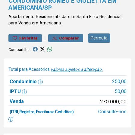
CONDOMÍNIO ROMEU E GIULIETTA EM
AMERICANA/SP
Apartamento
Residencial
-
Jardim Santa Eliza
Residencial
para Venda em Americana
|
Permuta
Favoritar
Comparar
Compartilhe:
Total para Acessórios
valores sujeitos a alteração.
Condomínio
250,00
IPTU
50,00
Venda
270.000,00
Consulte-nos
(ITBI, Registro, Escritura e Certidões)