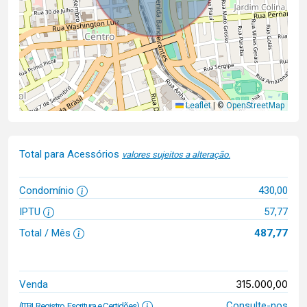
Leaflet
|
©
OpenStreetMap
Total para Acessórios
valores sujeitos a alteração.
Condomínio
430,00
IPTU
57,77
Total / Mês
487,77
315.000,00
Venda
Consulte-nos
(ITBI, Registro, Escritura e Certidões)