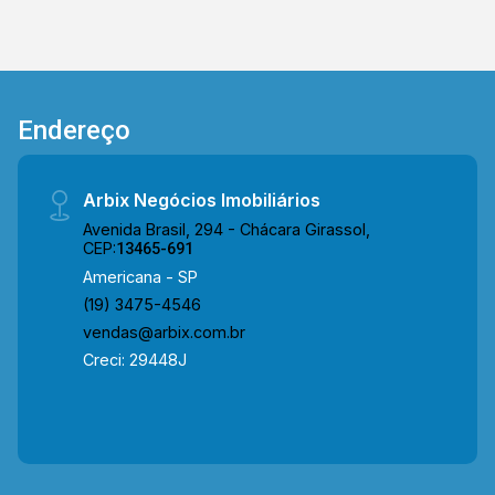
Endereço
Arbix Negócios Imobiliários
Avenida Brasil, 294 - Chácara Girassol,
CEP:
13465-691
Americana - SP
(19) 3475-4546
vendas@arbix.com.br
Creci: 29448J