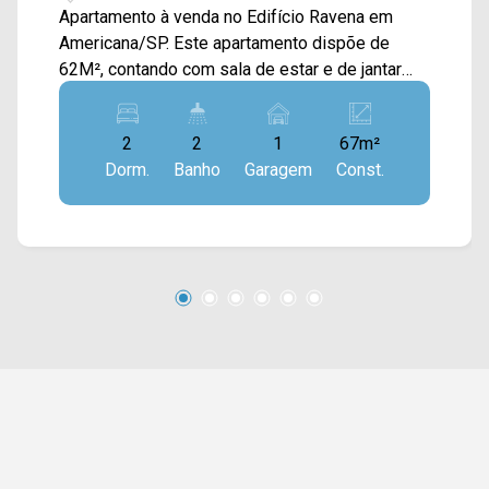
Apartamento à venda no Edifício Ravena em
Americana/SP. Este apartamento dispõe de
62M², contando com sala de estar e de jantar
integradas com a cozinha toda planejada,
sacada com vista livre e área de serviço. Ar
2
2
1
67m²
condicionado na sala e na suite. > 02 quartos,
Dorm.
Banho
Garagem
Const.
sendo 01 suíte; > 02 banheiros, sendo 01 social;
> 01 vaga de garagem. Aceita financiamento.
Localizado no bairro Jardim Bela Vista, este
condomínio está próximo à Av. São Jerônimo,
Av. América, Av. 09 de Julho e Av. Europa. Esta
região conta com escolas, supermercado Pague
Menos, farmácias, praças e shopping Welcome
Center. Entre em contato com a equipe da Arbix
Imóveis e agende a sua visita!! WhatsApp e
Telefone: 19 3475-4546 ARBIX IMÓVEIS -
Presente em cada mudança!