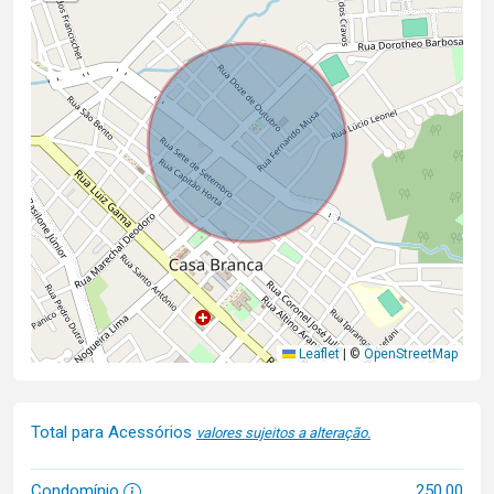
Leaflet
|
©
OpenStreetMap
Total para Acessórios
valores sujeitos a alteração.
Condomínio
250,00