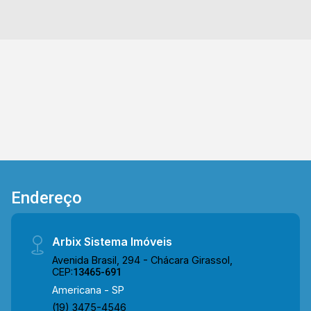
Adventista, Colégio Objetivo, Restaurante Casa
da Vó Nena, pizzaria Di Madri, Mc Donald`s,
Burger King, supermercado Pérola, faculdade
FAM e escola Polivalente. Entre em contato com
a equipe da Arbix Imóveis e agende a sua
visita!! WhatsApp e Telefone: (19) 3475-4546
ARBIX IMÓVEIS - Presente em cada mudança!
Endereço
Arbix Sistema Imóveis
Avenida Brasil, 294 - Chácara Girassol,
CEP:
13465-691
Americana - SP
(19) 3475-4546