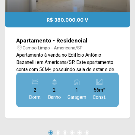
R$ 380.000,00 V
Apartamento - Residencial
Campo Limpo - Americana/SP
Apartamento à venda no Edifício Antônio
Bazanelli em Americana/SP. Este apartamento
conta com 56M², possuindo sala de estar e de
jantar integradas com a cozinha com gabinete, e
área de serviço. > 02 suítes; > 02 banheiros; >
2
2
1
56m²
01 vaga de garagem. *Apartamento inclui os
Dorm.
Banho
Garagem
Const.
pisos e o planejados na cozinha, quartos e
banheiro Localizado no bairro Campo Limpo,
este condomínio está atrás da Rodoviária de
Americana, estando próximo à Av. Antônio Pinto
Duarte, Av. da Saúde, Av. Nossa Sra. de Fátima e
Rod. Anhanguera. Esta região conta com Colégio