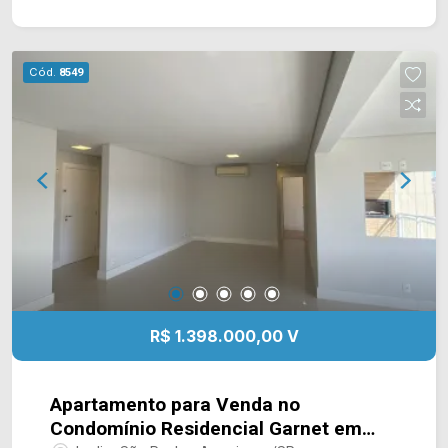
financiamento. *Aceita permuta. Localizado no
bairro Jardim São Paulo, este condomínio está
próximo à Av. de Cillo, Rua Florindo Cibin, Av.
Cód.
8549
Brasil e Rod. Luiz de Queiroz, contém fácil
acesso ao Centro. Esta região conta com
restaurantes, supermercados, Clube do Bosque,
Sam`s Club e Prefeitura. Entre em contato com a
equipe da Arbix Imóveis e agende a sua visita!!
WhatsApp e Telefone: (19) 3475-4546 ARBIX
IMÓVEIS - Presente em cada mudança!
R$ 1.398.000,00 V
Apartamento para Venda no
Condomínio Residencial Garnet em