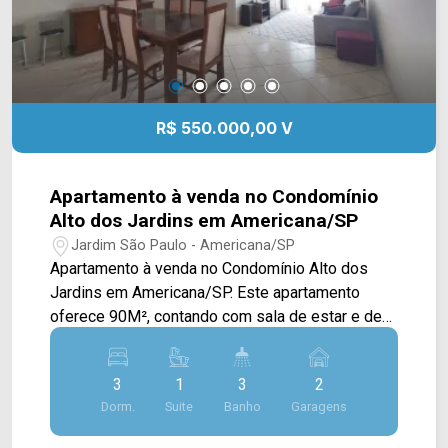
R$ 550.000,00 V
Apartamento à venda no Condomínio
Alto dos Jardins em Americana/SP
Jardim São Paulo - Americana/SP
Apartamento à venda no Condomínio Alto dos
Jardins em Americana/SP. Este apartamento
oferece 90M², contando com sala de estar e de
jantar integradas, cozinha planejada, quartos
planejados, sacada vista livre e área de serviço
3
1
3
2
com banheiro. > 03 quartos, sendo 01 suíte; > 03
Dorm.
Suite
Banho
Garagens
banheiros, sendo 01 social e 01 de serviço; > 02
vagas de garagem, 1 coberta *Aceita