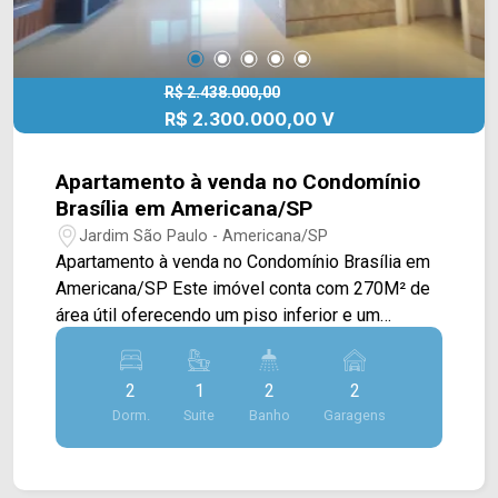
R$ 2.438.000,00
R$ 2.300.000,00 V
Apartamento à venda no Condomínio
Brasília em Americana/SP
Jardim São Paulo - Americana/SP
Apartamento à venda no Condomínio Brasília em
Americana/SP Este imóvel conta com 270M² de
área útil oferecendo um piso inferior e um
superior. O piso inferior dispõe de uma ampla
sala de estar e jantar integradas e com sacada,
2
1
2
2
uma ótima cozinha em estilo americano com
Dorm.
Suite
Banho
Garagens
planejados e uma área de serviço com banheiro.
No piso superior é distribuído em uma excelente
área externa com piscina e sacada, área gourmet