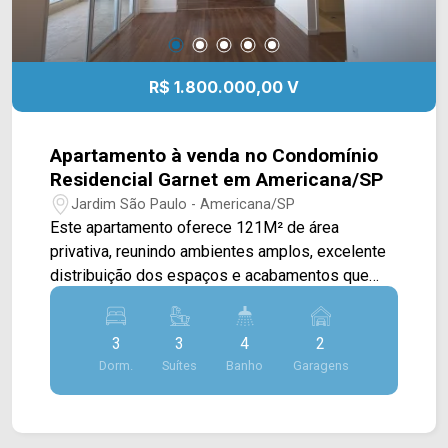
R$ 1.800.000,00 V
Apartamento à venda no Condomínio
Residencial Garnet em Americana/SP
Jardim São Paulo - Americana/SP
Este apartamento oferece 121M² de área
privativa, reunindo ambientes amplos, excelente
distribuição dos espaços e acabamentos que
proporcionam conforto e sofisticação, sendo
ideal para quem busca viver com exclusividade
3
3
4
2
em uma das regiões mais valorizadas da cidade.
Dorm.
Suítes
Banho
Garagens
A área social conta com ampla sala de estar e
sala de jantar integradas, criando um ambiente
elegante e acolhedor para o convívio da família e
para receber convidados. A cozinha possui