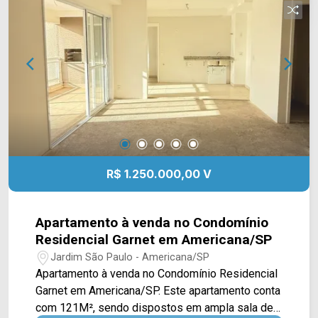
Av. de Cillo. Esta região conta com o restaurante
Farol, farmácia Droga Raia, Sam`s Club, Senai,
hospital Unimed, Parque Ecológico e Clube do
Bosque. Entre em contato com a equipe da Arbix
Imóveis e agende a sua visita!! WhatsApp e
Telefone: (19) 3475-4546 ARBIX IMÓVEIS -
Presente em cada mudança!
R$ 1.250.000,00 V
Apartamento à venda no Condomínio
Residencial Garnet em Americana/SP
Jardim São Paulo - Americana/SP
Apartamento à venda no Condomínio Residencial
Garnet em Americana/SP. Este apartamento conta
com 121M², sendo dispostos em ampla sala de