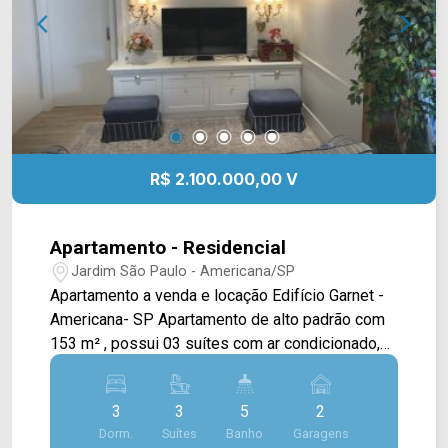
visita!! WhatsApp e Telefone: (19) 3475-4546
ARBIX IMÓVEIS - Presente em cada mudança!
R$ 2.100.000,00 V
Apartamento - Residencial
Jardim São Paulo - Americana/SP
Apartamento a venda e locação Edifício Garnet -
Americana- SP Apartamento de alto padrão com
153 m² , possui 03 suítes com ar condicionado,
ampla sala Home Theater, 2 ambientes (02 ar
condicionados) integradas com a cozinha e
3
3
5
2
unificada com a sacada gourmet, lavabo, roupeiro,
Dorm.
Suítes
Banho
Garagens
área de serviço com banheiro, despensa.