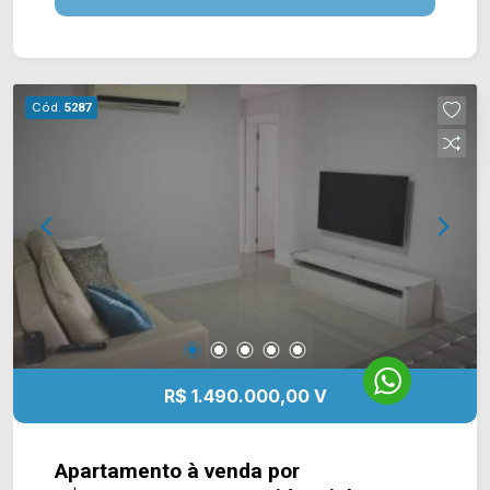
Decoração Estilo Clássico, todas as portas em
Laca. VENDE PORTEIRA FECHADA!!! Decorado e
Mobiliado e com os embutidos. Possui 03 vagas
de garagem cobertas e Depósito. Condomínio
Cód.
5287
possui casa de campo com churrasqueira, piscina
com borda infinita e vista para a reserva
ambiental, piscina infantil e adulto, piscina
coberta aquecida e com raia. Bar externo com
redário e lareira, churrasqueira, quadra esportiva,
playground, decks, fitness, lounge gourmet,
lounge e jogos juvenis, salão de festas adulto,
jogos adulto, brinquedoteca, salão de jogos
infantil, salão de festas infantil, sauna seca,
Office, poço Artesiano, elevador Social e de
Serviço. Para mais informações entre em contato
R$ 1.490.000,00 V
com a nossa equipe! (19) 9.9604 2478
Apartamento à venda por