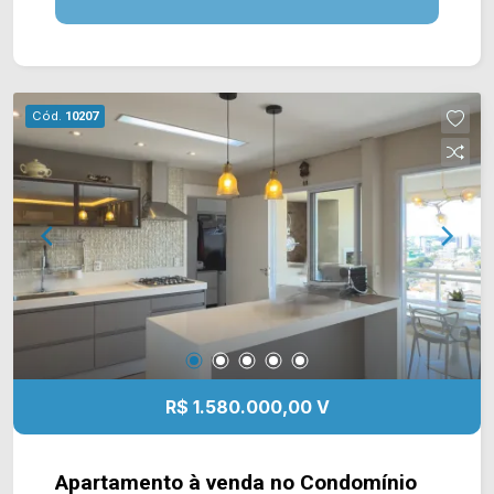
social e 01 de serviço; 02 vagas de garagem
cobertas. Localizado na Av. Brasil, este
condomínio está próximo à Rua São Salvador, Rua
Florindo Cibin, Av. de Cillo e Av. Campos Sales.
Cód.
10207
Esta região conta com Smart Mall, Mc Donald`s,
Habib`s, Cobasi, Sam`s Club, Colégio Politec,
Senai e parque Ecológico. Entre em contato com
a equipe da Arbix Imóveis e agende a sua visita!!
WhatsApp e Telefone: 19 3475-4546 ARBIX
IMÓVEIS - Presente em cada mudança!
R$ 1.580.000,00 V
Apartamento à venda no Condomínio