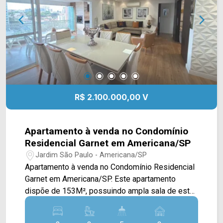
Clube do Bosque. Entre em contato com a equipe
da Arbix Imóveis e agende a sua visita!!
WhatsApp e Telefone: (19) 3475-4546 ARBIX
IMÓVEIS - Presente em cada mudança!
R$ 2.100.000,00 V
Apartamento à venda no Condomínio
Residencial Garnet em Americana/SP
Jardim São Paulo - Americana/SP
Apartamento à venda no Condomínio Residencial
Garnet em Americana/SP. Este apartamento
dispõe de 153M², possuindo ampla sala de estar
e de jantar integradas, cozinha toda planejada
com cooktop e forno, sacada gourmet em