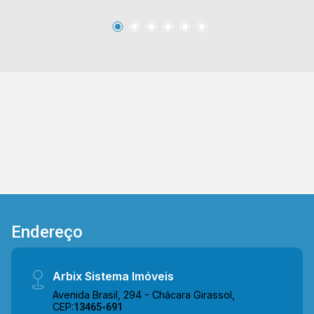
fácil acesso a Av. Antônio Centurione Boer e Av.
Antônio Pinto Duarte. Esta região conta com
restaurantes, escolas e supermercados São
Vicente e Pague Menos. Entre em contato com a
equipe da Arbix Imóveis e agende a sua visita!!
WhatsApp e Telefone: (19) 3475-4546 ARBIX
IMÓVEIS - Presente em cada mudança!
Endereço
Arbix Sistema Imóveis
Avenida Brasil, 294 - Chácara Girassol,
CEP:
13465-691