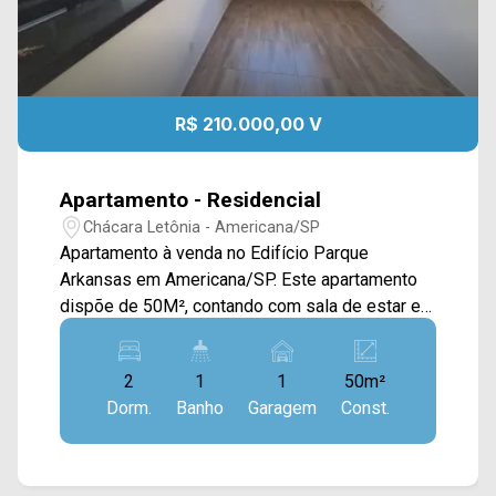
R$ 210.000,00 V
Apartamento - Residencial
Chácara Letônia - Americana/SP
Apartamento à venda no Edifício Parque
Arkansas em Americana/SP. Este apartamento
dispõe de 50M², contando com sala de estar e
de jantar integradas, cozinha com armários e
conectada com a área de serviço. > 02 quartos; >
2
1
1
50m²
01 banheiro social; > 01 vaga de garagem
Dorm.
Banho
Garagem
Const.
coberta. *Aceita financiamento. *Aceita permuta
Localizado no bairro Chácara Letônia, este
condomínio está próximo à Av. Suzimara de
Lurdes Bazaneli e a Rod. Anhanguera, contém