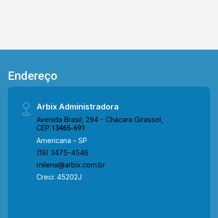
Endereço
Arbix Administradora
Avenida Brasil, 294 - Chácara Girassol,
CEP:
13465-691
Americana - SP
(19) 3475-4546
milena@arbix.com.br
Creci: 45202J