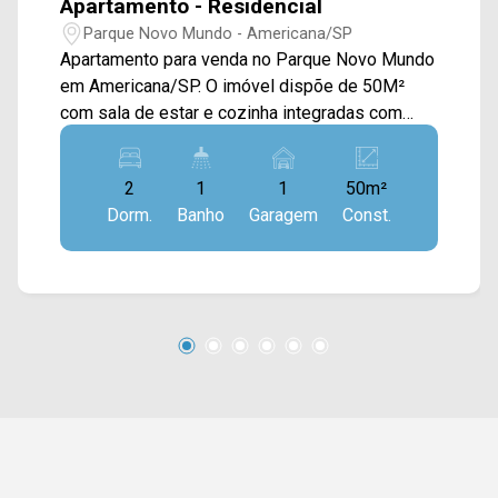
Apartamento - Residencial
Parque Novo Mundo - Americana/SP
Apartamento para venda no Parque Novo Mundo
em Americana/SP. O imóvel dispõe de 50M²
com sala de estar e cozinha integradas com
armários e área de serviço, quarto com armário,
cooktop, forno elétrico, máquina de lavar e ar
2
1
1
50m²
condicionado. 02 dormitórios; 01 banheiro
Dorm.
Banho
Garagem
Const.
social; 01 vaga de garagem coberta. Localizado
próximo a Avenida Cillos, com supermercados,
farmácias, restaurantes, escolas e faculdade, há
5 minutos de Nova Odessa (pesqueiro fazenda
velha) e Santa Bárbara D`oeste, com áreas de
lazer e caminhadas nas proximidades. Entre em
contato com a nossa equipe de vendas e
agende a sua visita!! WhatsApp e Telefone
Arbix: 19 3475-4546 ARBIX IMÓVEIS - Presente
em cada mudança!