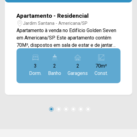
Apartamento - Residencial
Jardim Santana - Americana/SP
Apartamento à venda no Edifício Golden Seven
em Americana/SP. Este apartamento contém
70M², dispostos em sala de estar e de jantar
integradas, cozinha toda planejada e conectada
com a área de serviço, e sacada gourmet com
3
2
2
70m²
churrasqueira. > 03 quartos, sendo 01 suíte; > 02
Dorm.
Banho
Garagens
Const.
banheiros, sendo 01 social; > 02 vagas de
garagem cobertas. Localizado no bairro Jardim
Santana, este condomínio está próximo à Av.
Nossa Sra. de Fátima, Av. Paulista, Av. da
Saudade e Av. Antônio Pinto Duarte. Esta região
conta com Mc Donald`s, Burger King,
supermercado Crema, escola Polivalente,
farmácia Droga Raia, pizzaria Di Madre. Entre
em contato com a equipe da Arbix Imóveis e