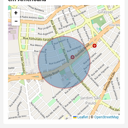
+
−
Leaflet
|
©
OpenStreetMap