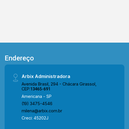
agende a sua visita!! WhatsApp e Telefone: (19)
3475-4546 ARBIX IMÓVEIS - Presente em cada
mudança!
Endereço
Arbix Administradora
Avenida Brasil, 294 - Chácara Girassol,
CEP:
13465-691
Americana - SP
(19) 3475-4546
milena@arbix.com.br
Creci: 45202J