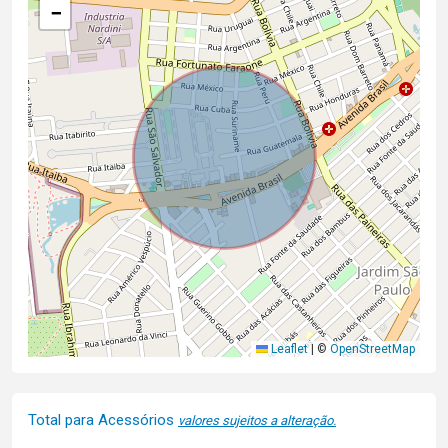
−
Leaflet
|
©
OpenStreetMap
Total para Acessórios
valores sujeitos a alteração.