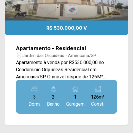
R$ 530.000,00 V
Apartamento - Residencial
Jardim das Orquídeas - Americana/SP
Apartamento à venda por R$530.000,00 no
Condomínio Orquídeas Residencial em
Americana/SP. O imóvel dispõe de 126M²
distribuídos em sala de estar e de jantar
integradas, cozinha planejada, rooftop e área de
3
2
1
126m²
serviço. > 03 dormitórios, sendo 01 suíte; > 02
Dorm.
Banho
Garagem
Const.
banheiros, sendo 01 social; > 01 vaga de
garagem. *Aceita permuta. O condomínio é
localizado próximo a supermercados, farmácias,
restaurantes, bancos, postos de saúde e entre