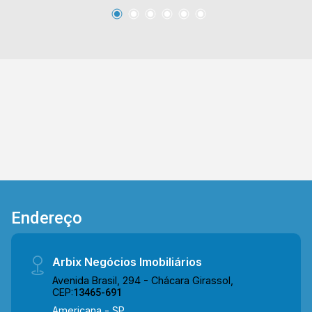
outros tipos de comércio e cota com fácil
acesso a Av. João Luiz Mazer e a Av. da
Amizade. Entre em contato com a nossa equipe
e agende a sua visita!! WhatsApp e Telefone
Arbix: (19) 3475-4546 ARBIX IMÓVEIS -
Presente em cada mudança!
Endereço
Arbix Negócios Imobiliários
Avenida Brasil, 294 - Chácara Girassol,
CEP:
13465-691
Americana - SP