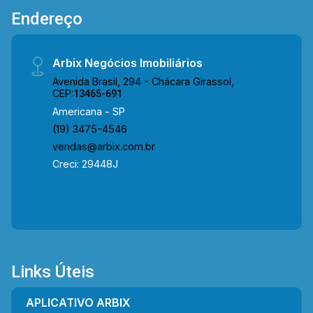
próximo à Av. Rafael Vitta, Av. 9 de Julho, Rua
Endereço
Gonçalves Dias e Av. São Jerônimo. A região
conta com a Churrascaria Fogo Nobre, o
Restaurante Frigideira, o Poupatempo, o
Arbix Negócios Imobiliários
Welcome Center, o Supermercados Pague
Avenida Brasil, 294 - Chácara Girassol,
Menos e o Strike Mania, oferecendo boa
CEP:
13465-691
infraestrutura de comércio e serviços para maior
Americana - SP
comodidade no dia a dia. Entre em contato com
(19) 3475-4546
a equipe da Arbix Imóveis e agende a sua
vendas@arbix.com.br
visita!! WhatsApp e Telefone: 19 3475-4546
Creci: 29448J
ARBIX IMÓVEIS - Presente em cada mudança!
Links Úteis
APLICATIVO ARBIX