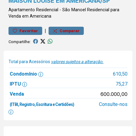
MAISON LOUISE EM AMERICANA/SP
Apartamento
Residencial
-
São Manoel
Residencial para
Venda em Americana
|
Favoritar
Comparar
Compartilhe:
Total para Acessórios
valores sujeitos a alteração.
Condomínio
610,50
IPTU
75,27
Venda
600.000,00
Consulte-nos
(ITBI, Registro, Escritura e Certidões)