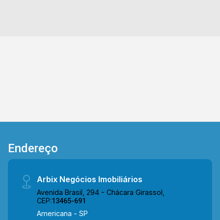
2
2
1
93m²
sendo 01 social; > 01 vaga de garagem.
Dorm.
Banho
Garagem
Const.
Localizado em Americana, o imóvel contém uma
área com diversos comércios em volta, como
supermercados, farmácias, bancos,
restaurantes, postos de saúde, escolas e entre
outros. Entre em contato com a nossa equipe de
vendas e agende a sua visita!! WhatsApp e
Telefone Arbix: (19) 3475-4546 ARBIX IMÓVEIS
- Presente em cada mudança!
Endereço
Arbix Negócios Imobiliários
Avenida Brasil, 294 - Chácara Girassol,
CEP:
13465-691
Americana - SP