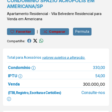
CONDOMÍNIO SPAZIO ACRÓPOLIS EM
AMERICANA/SP
Apartamento
Residencial
-
Vila Belvedere
Residencial para
Venda em Americana
|
Permuta
Favoritar
Comparar
Compartilhe:
Total para Acessórios
valores sujeitos a alteração.
Condomínio
330,00
IPTU
54,00
Venda
300.000,00
Consulte-nos
(ITBI, Registro, Escritura e Certidões)