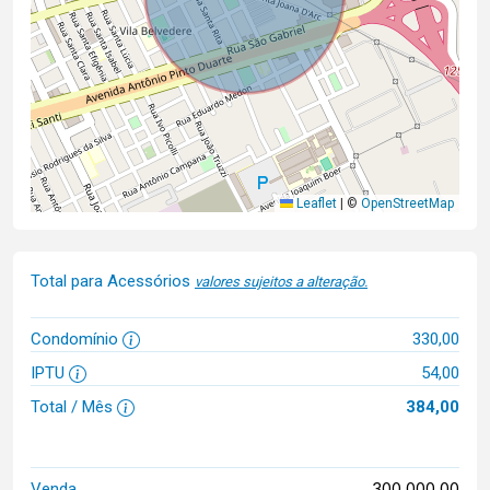
Leaflet
|
©
OpenStreetMap
Total para Acessórios
valores sujeitos a alteração.
Condomínio
330,00
IPTU
54,00
Total / Mês
384,00
300.000,00
Venda