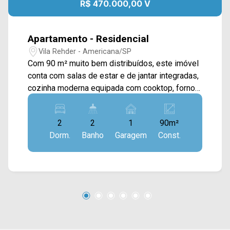
R$ 470.000,00 V
Apartamento - Residencial
Vila Rehder - Americana/SP
Com 90 m² muito bem distribuídos, este imóvel
conta com salas de estar e de jantar integradas,
cozinha moderna equipada com cooktop, forno e
depurador de ar, além de despensa e área de
serviço independente. A área íntima oferece 02
2
2
1
90m²
dormitórios, sendo 01 suíte, 02 banheiros
Dorm.
Banho
Garagem
Const.
(incluindo o social) e 01 vaga de garagem
coberta para sua total comodidade. > 02
dormitórios, sendo 01 suíte; > 02 banheiros,
sendo 01 social; > 01 vaga de garagem coberta.
Aceita financiamento. Aceita permuta.
Localizado próximo à Av. Rafael Vitta, esta
região conta com escolas, supermercados,
farmácias e comércios em geral. Entre em