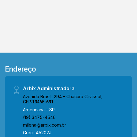
contato com a nossa equipe e agende a sua
visita!! WhatsApp e Telefone Arbix: (19) 3475-
4546 ARBIX IMÓVEIS - Presente em cada
mudança!
Endereço
Arbix Administradora
Avenida Brasil, 294 - Chácara Girassol,
CEP:
13465-691
Americana - SP
(19) 3475-4546
milena@arbix.com.br
Creci: 45202J