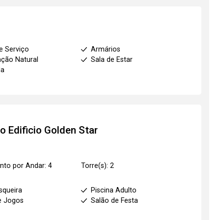
e Serviço
Armários
ação Natural
Sala de Estar
da
to
Edificio Golden Star
to por Andar: 4
Torre(s): 2
squeira
Piscina Adulto
e Jogos
Salão de Festa