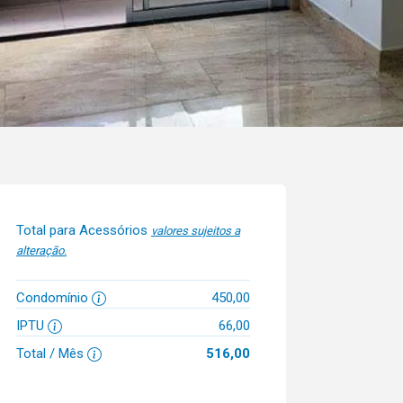
Total para Acessórios
valores sujeitos a
alteração.
Condomínio
450,00
IPTU
66,00
Total / Mês
516,00