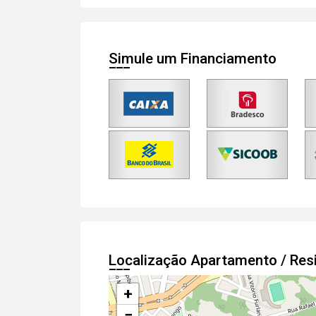
Simule um Financiamento
Localização Apartamento / Res
+
−