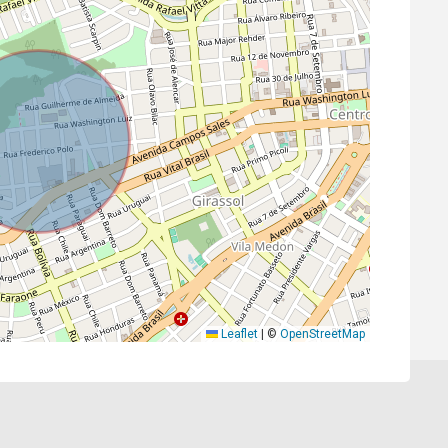
Leaflet
|
©
OpenStreetMap