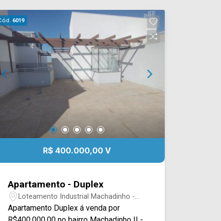
Cód.
6019
R$ 400.000,00 V
Apartamento - Duplex
Loteamento Industrial Machadinho -
Americana/SP
Apartamento Duplex á venda por
R$400.000,00 no bairro Machadinho II -