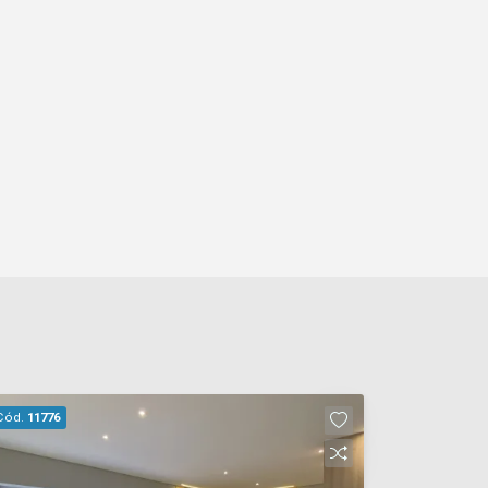
Cód.
11776