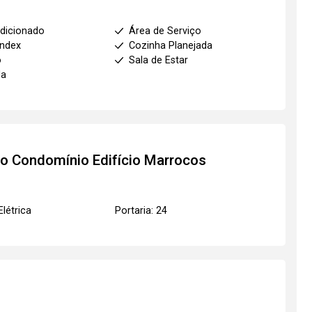
dicionado
Área de Serviço
index
Cozinha Planejada
o
Sala de Estar
da
to
Condomínio Edifício Marrocos
Elétrica
Portaria: 24