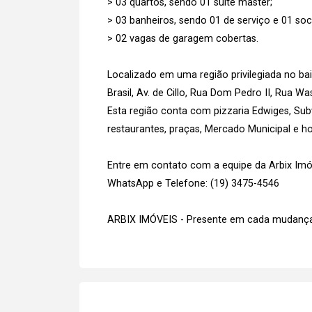
> 03 quartos, sendo 01 suíte master;
> 03 banheiros, sendo 01 de serviço e 01 soci
> 02 vagas de garagem cobertas.
Localizado em uma região privilegiada no ba
Brasil, Av. de Cillo, Rua Dom Pedro II, Rua W
Esta região conta com pizzaria Edwiges, Subw
restaurantes, praças, Mercado Municipal e ho
Entre em contato com a equipe da Arbix Imóve
WhatsApp e Telefone: (19) 3475-4546
ARBIX IMÓVEIS - Presente em cada mudança