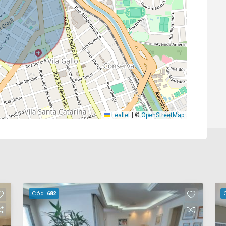
Leaflet
|
©
OpenStreetMap
Cód.
682