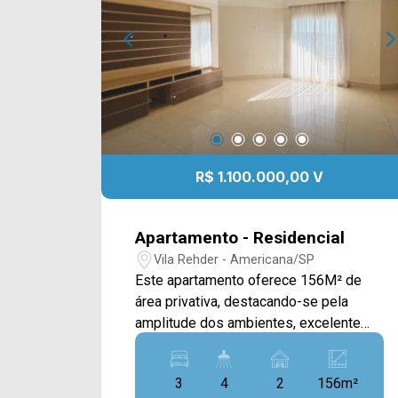
R$ 1.100.000,00 V
Apartamento - Residencial
Vila Rehder - Americana/SP
Este apartamento oferece 156M² de
área privativa, destacando-se pela
amplitude dos ambientes, excelente
distribuição interna e localização
privilegiada, sendo uma ótima opção
3
4
2
156m²
para quem busca conforto e praticidade