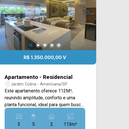
R$ 1.350.000,00 V
Apartamento - Residencial
Jardim Colina - Americana/SP
Este apartamento oferece 112M²,
reunindo amplitude, conforto e uma
planta funcional, ideal para quem busca
qualidade de vida em uma das regiões
mais valorizadas da cidade. A área
3
5
2
113m²
social conta com ampla sala de estar e