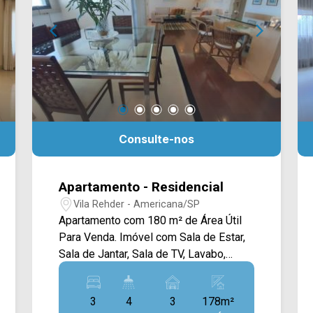
Consulte-nos
Apartamento - Residencial
Vila Rehder - Americana/SP
Apartamento com 180 m² de Área Útil
Para Venda. Imóvel com Sala de Estar,
Sala de Jantar, Sala de TV, Lavabo,
Cozinha com Armários Planejados, Área
de serviço com Despensa, Lavanderia
3
4
3
178m²
e banheiro. Possui 03 Quartos, sendo