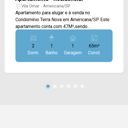
Vila Omar - Americana/SP
Apartamento para alugar e à venda no
Condomínio Terra Nova em Americana/SP. Este
apartamento conta com 47M²,sendo
distribuídos em sala de estar e de jantar
integradas, cozinha planejada com cooktop,
2
1
1
65m²
exaustor, forno elétrico e conectada com a área
Dorm.
Banho
Garagem
Const.
de serviço, e sacada com vista livre. > 02
quartos com armários, sendo 01 com cama box
sem colchão; > 01 banheiro social; > 01 vaga de
garagem. Localizado no bairro Vila Omar, este
condomínio está próximo à Av. Santa Barbara,
Av. Campos Sales, Av. da Amizade e Av. Rafael
Vitta, contém fácil acesso a Av. Europa, Av.
Brasil e ao Centro. Esta região conta com
padaria Ouro Branco, restaurante O Tropeiro,
hospital Samaritano, pizzaria Brasil, escola
Maria José de Mattos e faculdade Fatec. Entre