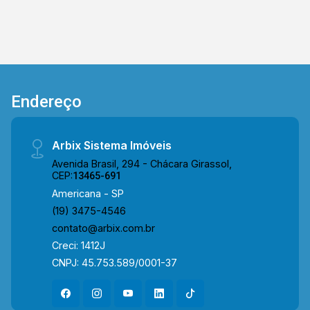
em contato com a equipe da Arbix Imóveis e
agende a sua visita!! WhatsApp e Telefone: (19)
3475-4546 ARBIX IMÓVEIS - Presente em cada
mudança!
Endereço
Arbix Sistema Imóveis
Avenida Brasil, 294 - Chácara Girassol,
CEP:
13465-691
Americana - SP
(19) 3475-4546
contato@arbix.com.br
Creci: 1412J
CNPJ: 45.753.589/0001-37