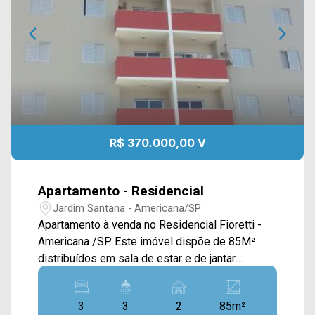
R$ 370.000,00 V
Apartamento - Residencial
Jardim Santana - Americana/SP
Apartamento à venda no Residencial Fioretti -
Americana /SP. Este imóvel dispõe de 85M²
distribuídos em sala de estar e de jantar
integradas e com sacada, cozinha planejada e
área de serviço com banheiro. > 03 dormitórios,
3
3
2
85m²
sendo 01 suíte; > 03 banheiros, sendo 01 social