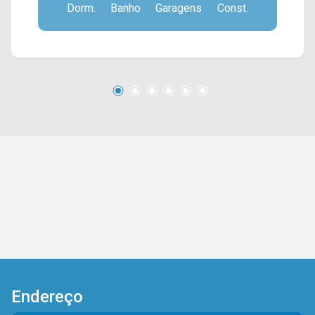
Dorm.
Banho
Garagens
Const.
e 01 de serviço; > 02 vagas de garagem. *Aceita
financiamento Localizado próximo à escola,
faculdade, padarias, supermercados, bancos,
bares e restaurantes e conta com fácil acesso
para a Rod. Luiz de Queiroz. Entre em contato
com a nossa equipe e agende a sua visita!!
WhatsApp e Telefone Arbix: (19) 3475-4546
ARBIX IMÓVEIS - Presente em cada mudança!
Endereço