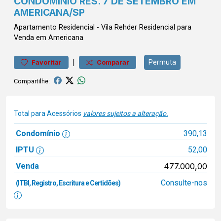
CONDOMÍNIO RES. 7 DE SETEMBRO EM
AMERICANA/SP
Apartamento
Residencial
-
Vila Rehder
Residencial para
Venda em Americana
|
Permuta
Favoritar
Comparar
Compartilhe:
Total para Acessórios
valores sujeitos a alteração.
Condomínio
390,13
IPTU
52,00
Venda
477.000,00
Consulte-nos
(ITBI, Registro, Escritura e Certidões)