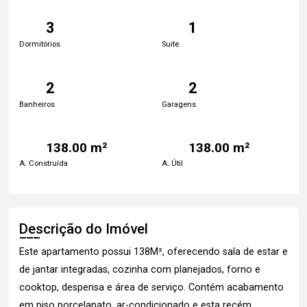
3
1
Dormitórios
Suite
2
2
Banheiros
Garagens
138.00 m²
138.00 m²
A. Construída
A. Útil
Descrição do Imóvel
Este apartamento possui 138M², oferecendo sala de estar e
de jantar integradas, cozinha com planejados, forno e
cooktop, despensa e área de serviço. Contém acabamento
em piso porcelanato, ar-condicionado e esta recém