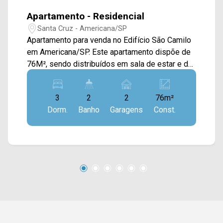
Apartamento - Residencial
Santa Cruz - Americana/SP
Apartamento para venda no Edifício São Camilo
em Americana/SP. Este apartamento dispõe de
76M², sendo distribuídos em sala de estar e de
jantar integradas, cozinha com armários
planejados, sacada com vista livre e área de
3
2
2
76m²
serviço com armário. > 03 quartos com
Dorm.
Banho
Garagens
Const.
planejados, sendo 01 suíte; > 02 banheiros,
sendo 01 social; > 02 vagas de garagem
cobertas. Localizado no bairro Santa Cruz, este
condomínio está próximo à Av. Geraldo Gobo, Av.
da Saúde, Rua São Vito e Av. Nossa Sra. de
Fátima. Esta região conta com Hospital
Municipal, padaria Doce Sonho, restaurante
Gordino`s, supermercado Pérola, Mc. Donald`s,
Colégio Objetivo e rodoviária. Entre em contato
com a equipe da Arbix Imóveis e agende a sua