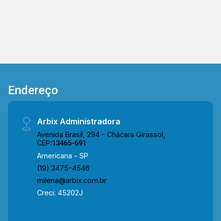
visita!! WhatsApp e Telefone: (19) 3475-4546
ARBIX IMÓVEIS - Presente em cada mudança!
Endereço
Arbix Administradora
Avenida Brasil, 294 - Chácara Girassol,
CEP:
13465-691
Americana - SP
(19) 3475-4546
milena@arbix.com.br
Creci: 45202J