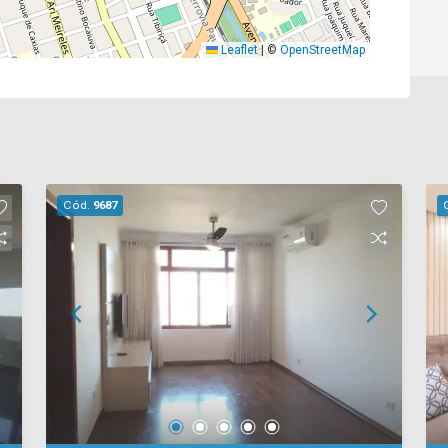
Leaflet
|
©
OpenStreetMap
Cód.
9687