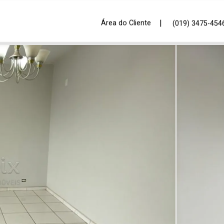
|
Área do Cliente
(019) 3475-454