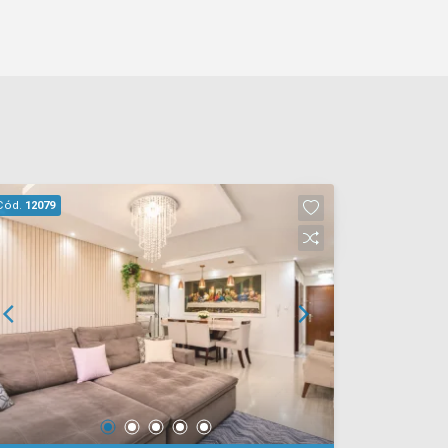
Cód.
12079