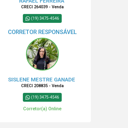
RAFAEL FERREIRA
CRECI 264039 - Venda
(19) 3475-4546
CORRETOR RESPONSÁVEL
SISLENE MESTRE GANADE
CRECI 208835 - Venda
(19) 3475-4546
Corretor(a) Online