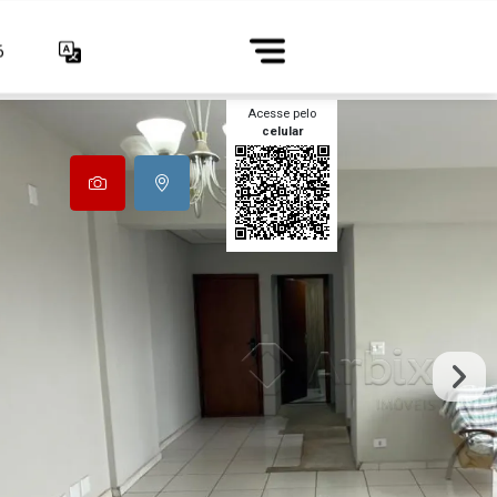
6
Acesse pelo
celular