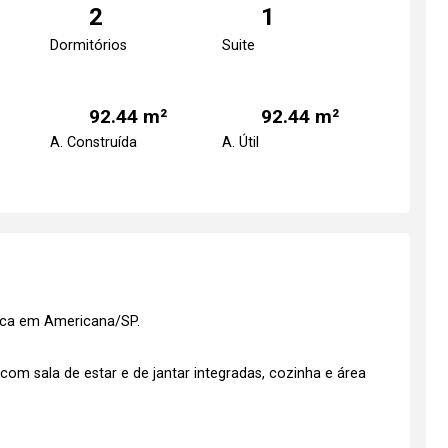
2
1
Dormitórios
Suite
92.44 m²
92.44 m²
A. Construída
A. Útil
nca em Americana/SP.
om sala de estar e de jantar integradas, cozinha e área