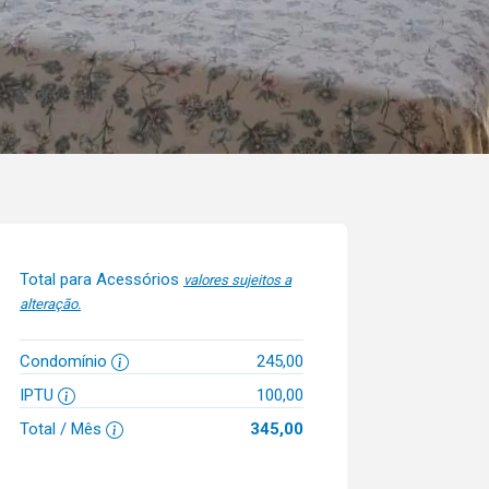
Total para Acessórios
valores sujeitos a
alteração.
Condomínio
245,00
IPTU
100,00
Total / Mês
345,00