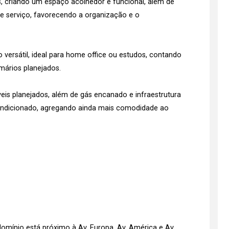
as, criando um espaço acolhedor e funcional, além de
e serviço, favorecendo a organização e o
ersátil, ideal para home office ou estudos, contando
ários planejados.
 planejados, além de gás encanado e infraestrutura
condicionado, agregando ainda mais comodidade ao
domínio está próximo à Av. Europa, Av. América e Av.