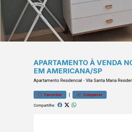
APARTAMENTO À VENDA NO
EM AMERICANA/SP
Apartamento
Residencial
-
Vila Santa Maria
Residen
|
Favoritar
Comparar
Compartilhe: