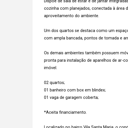
Dispõe de sala de estar e de jantar integrad
cozinha com planejados, conectada à área d
aproveitamento do ambiente.
Um dos quartos se destaca como um espaço v
com ampla bancada, pontos de tomada e arm
Os demais ambientes também possuem móveis
pronta para instalação de aparelhos de ar-
imóvel.
02 quartos;
01 banheiro com box em blindex;
01 vaga de garagem coberta;
*Aceita financiamento.
Localizado no bairro Vila Santa Maria, o con