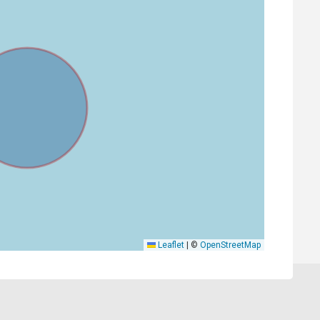
Leaflet
|
©
OpenStreetMap