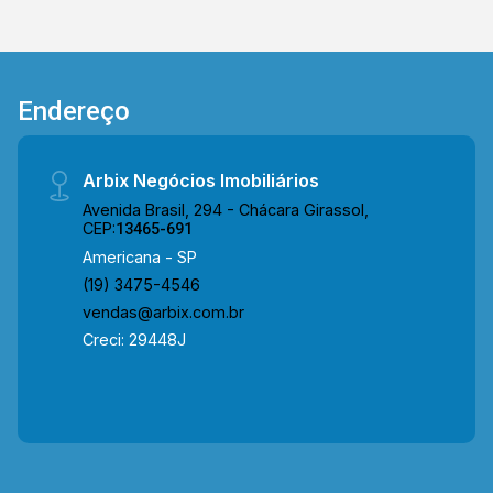
McDonald?s, Habib?s, Cobasi, Sam?s Club,
Colégio Politec, Senai e Parque Ecológico,
oferecendo praticidade e diversas opções de
comércio, serviços e lazer. Entre em contato
Endereço
com a equipe da Arbix Imóveis e agende a sua
visita!! WhatsApp e Telefone: (19) 3475-4546
ARBIX IMÓVEIS - Presente em cada mudança!
Arbix Negócios Imobiliários
Avenida Brasil, 294 - Chácara Girassol,
CEP:
13465-691
Americana - SP
(19) 3475-4546
vendas@arbix.com.br
Creci: 29448J