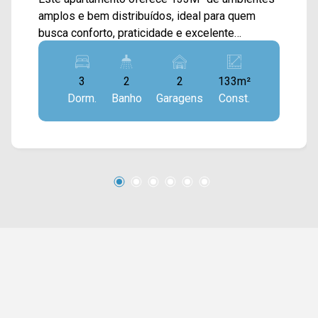
amplos e bem distribuídos, ideal para quem
busca conforto, praticidade e excelente
localização. O imóvel conta com ampla sala de
estar e sala de jantar integradas, proporcionando
3
2
2
133m²
um espaço aconchegante para receber família e
Dorm.
Banho
Garagens
Const.
amigos. A cozinha é toda planejada, equipada
com forno e exaustor, além de possuir área de
serviço separada com despensa, garantindo
mais organização no dia a dia. A sacada com
vista livre traz mais ventilação natural e
iluminação aos ambientes, deixando o
apartamento ainda mais agradável. > 03 quartos,
sendo 01 suíte; > 02 banheiros, sendo 01 social;
> 02 vagas de garagem cobertas. *Aceita
financiamento. Localizado na Av. Brasil, o
condomínio possui fácil acesso à Rua São
Salvador, Rua Florindo Cibin, Av. de Cillo e Av.
Campos Sales. A região conta com Smart Mall,