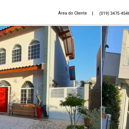
|
Área do Cliente
(019) 3475-454