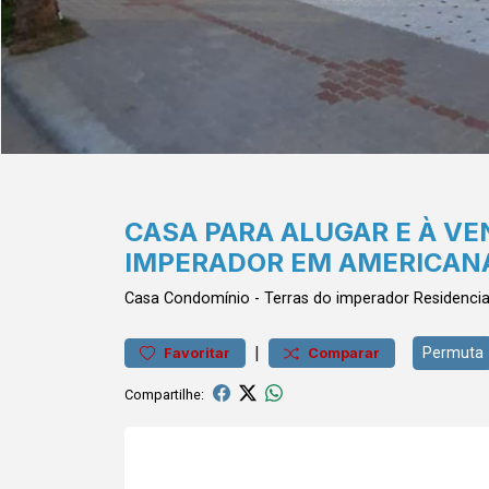
CASA PARA ALUGAR E À V
IMPERADOR EM AMERICAN
Casa
Condomínio
-
Terras do imperador
Residenci
|
Permuta
Favoritar
Comparar
Compartilhe: