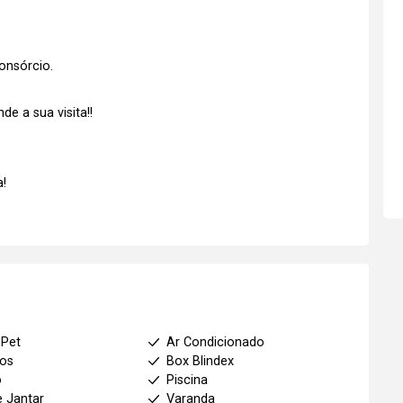
onsórcio.
e a sua visita!!
!
 Pet
Ar Condicionado
ios
Box Blindex
o
Piscina
e Jantar
Varanda