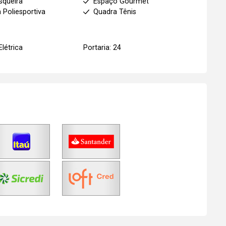
squeira
Espaço Gourmet
 Poliesportiva
Quadra Tênis
Elétrica
Portaria: 24