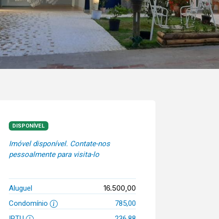
DISPONÍVEL
Imóvel disponível. Contate-nos
pessoalmente para visita-lo
16.500,00
Aluguel
Condomínio
785,00
IPTU
236,88