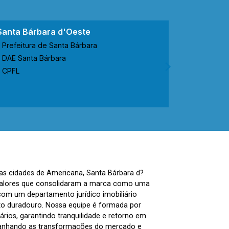
Santa Bárbara d'Oeste
Nova Ode
Prefeitura de Santa Bárbara
Prefeitur
DAE Santa Bárbara
CODEN No
CPFL
CPFL
nas cidades de Americana, Santa Bárbara d?
, valores que consolidaram a marca como uma
com um departamento jurídico imobiliário
to duradouro. Nossa equipe é formada por
ários, garantindo tranquilidade e retorno em
panhando as transformações do mercado e