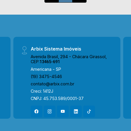
restaurantes, postos de saúde, escolas
e entre outros. Além de ser próximo a
Av. Cecília Meirelles. Entre em contato
com a nossa equipe de vendas e
agende a sua visita!! WhatsApp e
Telefone Arbix: (19) 3475-4546 ARBIX
IMÓVEIS - Presente em cada mudança!
Arbix Sistema Imóveis
Avenida Brasil, 294 - Chácara Girassol,
CEP:
13465-691
Americana - SP
(19) 3475-4546
contato@arbix.com.br
Creci: 1412J
CNPJ: 45.753.589/0001-37