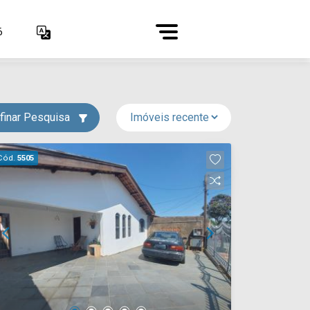
6
finar Pesquisa
Cód.
5505