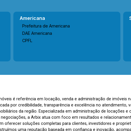
Americana
Prefeitura de Americana
DAE Americana
CPFL
Imóveis é referência em locação, venda e administração de imóveis 
rcada por credibilidade, transparência e excelência no atendimento
biliários da região. Especializada em administração de locações e 
s negociações, a Arbix atua com foco em resultados e relacionamen
 oferecer soluções completas para clientes, investidores e propriet
nstruímos uma reputação baseada em confiança e inovação, acom