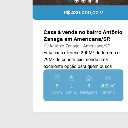
R$ 430.000,00 V
Casa à venda no bairro Antônio
Zanaga em Americana/SP.
Antônio Zanaga - Americana/SP
Esta casa oferece 200M² de terreno e
79M² de construção, sendo uma
excelente opção para quem busca
conforto, praticidade e uma área
externa versátil para o dia a dia. O
3
2
3
200 m²
imóvel conta com sala de estar e sala
Dorm.
Banho
Garagens
Terreno
de jantar integrada à cozinha com
armários, proporcionando um ambiente
funcional e acolhedor para a
convivência familiar. A cozinha possui
balcão em granito, agregando