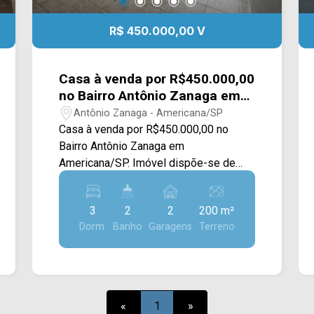
R$ 450.000,00 V
Casa à venda por R$450.000,00
no Bairro Antônio Zanaga em
Americana/SP.
Antônio Zanaga - Americana/SP
Casa à venda por R$450.000,00 no
Bairro Antônio Zanaga em
Americana/SP. Imóvel dispõe-se de
200M² com sala de estar e de jantar,
cozinha, edícula nos fundos, quintal e
3
2
2
200 m²
área de serviço. > 04 dormitórios; > 02
Dorm.
Banho
Garagens
Terreno
banheiros sociais; > 02 vagas de
garagem. Localizado em Americana, o
imóvel contém uma área com diversos
comércios em volta, como
supermercados, farmácias, bancos,
«
1
»