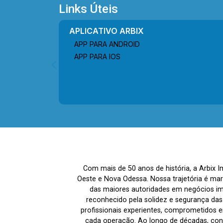
proporcionando praticidade e fácil
Links Úteis
acesso às principais vias da cidade.
Entre em contato com a equipe da Arbix
APLICATIVO ARBIX
Imóveis e agende a sua visita!!
APP PARA ANDROID
WhatsApp e Telefone: (19) 3475-4546
APP PARA IOS
ARBIX IMÓVEIS - Presente em cada
mudança!
Com mais de 50 anos de história, a Arbix 
Oeste e Nova Odessa. Nossa trajetória é ma
das maiores autoridades em negócios imo
reconhecido pela solidez e segurança da
profissionais experientes, comprometidos em
cada operação. Ao longo de décadas, co