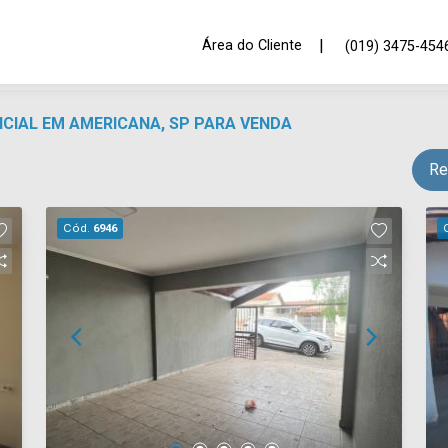
|
Área do Cliente
(019) 3475-454
NCIAL EM AMERICANA, SP PARA VENDA
Re
Cód.
6946