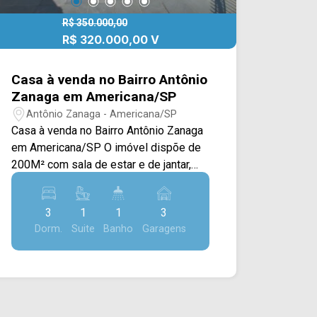
R$ 350.000,00
R$ 320.000,00 V
Casa à venda no Bairro Antônio
Zanaga em Americana/SP
Antônio Zanaga - Americana/SP
Casa à venda no Bairro Antônio Zanaga
em Americana/SP O imóvel dispõe de
200M² com sala de estar e de jantar,
cozinha, quintal e área de serviço
coberta. > 03 dormitórios, sendo 01
3
1
1
3
suíte; > 02 banheiros, sendo 01 social; >
Dorm.
Suite
Banho
Garagens
03 vagas de garagem. *Não aceita
financiamento. *Aceita permuta
Localizado em Americana, este imóvel
possui uma área com diversos
comércios ao redor, como