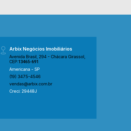
supermercados, farmácias, postos de
saúde, bancos, restaurantes e entre
outros. Além de ter um fácil acesso a
Rod. Chico Xavier. Entre em contato
com a nossa equipe de vendas e
agende a sua visita!! WhatsApp e
Telefone Arbix: (19) 3475-4546 ARBIX
Arbix Negócios Imobiliários
IMÓVEIS - Presente em cada mudança!
Avenida Brasil, 294 - Chácara Girassol,
CEP:
13465-691
Americana - SP
(19) 3475-4546
vendas@arbix.com.br
Creci: 29448J