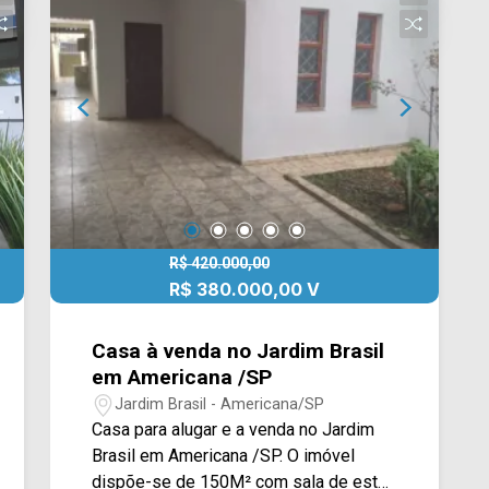
Cecília Meireles, Av. Antônio Centurione
Boer e Rod. Anhanguera. Esta região
conta com churrascaria Boi Assado,
farmácia Drogaria Brasil, escolas,
restaurante Prime Gourmet, parques,
supermercados São Vicente e Pague
Menos. Entre em contato com a equipe
da Arbix Imóveis e agende a sua
visita!! WhatsApp e Telefone: (19)
3475-4546 ARBIX IMÓVEIS - Presente
em cada mudança!
R$ 420.000,00
R$ 380.000,00 V
Casa à venda no Jardim Brasil
em Americana /SP
Jardim Brasil - Americana/SP
Casa para alugar e a venda no Jardim
Brasil em Americana /SP. O imóvel
dispõe-se de 150M² com sala de estar