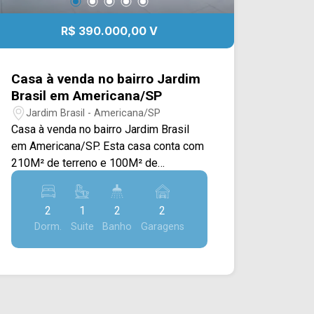
R$ 390.000,00 V
Casa à venda no bairro Jardim
Brasil em Americana/SP
Jardim Brasil - Americana/SP
Casa à venda no bairro Jardim Brasil
em Americana/SP. Esta casa conta com
210M² de terreno e 100M² de
construção, possuindo sala de estar,
sala de jantar integrada com a cozinha,
2
1
2
2
quintal espaçoso para construir área de
Dorm.
Suite
Banho
Garagens
serviço, piscina se quiser. > 02 quartos,
sendo 01 suíte; > 02 banheiros, sendo
01 social; > 02 vagas de garagem. *Não
aceita financiamento. *Não aceita
permuta. Localizado próximo à Av.