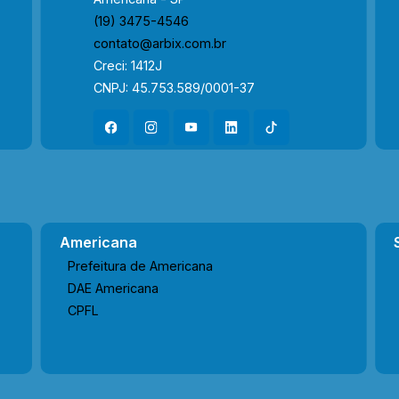
(19) 3475-4546
contato@arbix.com.br
Creci: 1412J
CNPJ: 45.753.589/0001-37
Americana
Prefeitura de Americana
DAE Americana
CPFL