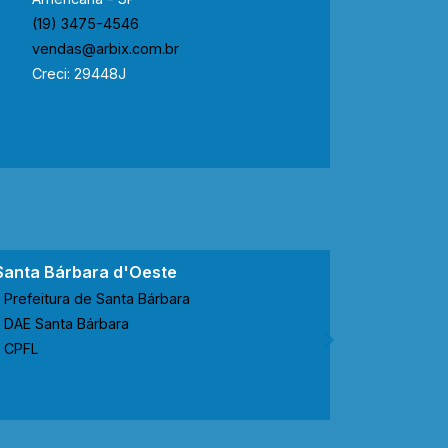
(19) 3475-4546
vendas@arbix.com.br
Creci: 29448J
Santa Bárbara d'Oeste
Nova Ode
Prefeitura de Santa Bárbara
Prefeitur
DAE Santa Bárbara
CODEN No
CPFL
CPFL