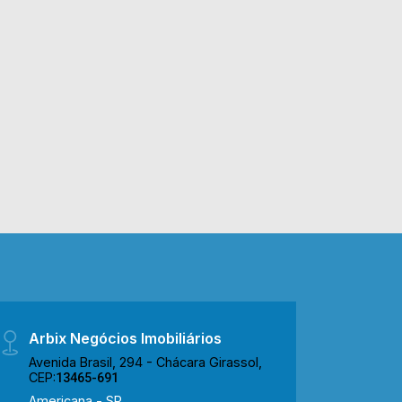
Arbix Negócios Imobiliários
Avenida Brasil, 294 - Chácara Girassol,
CEP:
13465-691
Americana - SP