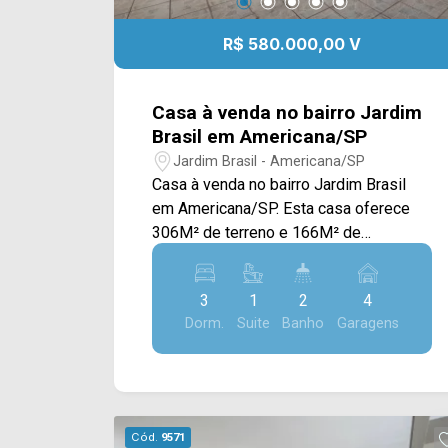
R$ 580.000,00 V
Casa à venda no bairro Jardim
Brasil em Americana/SP
Jardim Brasil - Americana/SP
Casa à venda no bairro Jardim Brasil
em Americana/SP. Esta casa oferece
306M² de terreno e 166M² de
construção, sendo distribuídos em
ampla sala de estar e de jantar
3
1
2
4
integradas, cozinha com planejados,
Dorm.
Suite
Banho
Garagens
jardim de inverno, quintal espaçoso e
área de serviço externa. > 03 quartos,
sendo 01 suíte; > 02 banheiros, sendo
01 social; > 04 vagas de garagem
cobertas. Localizado próximo à Av.
Cód.
9571