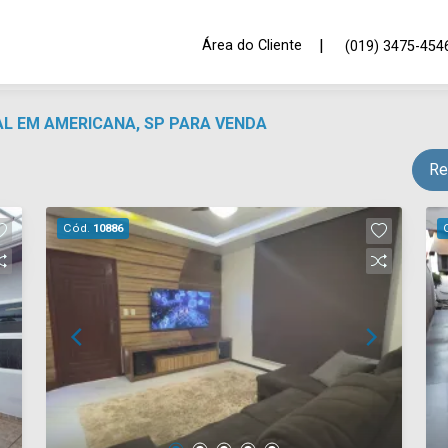
|
Área do Cliente
(019) 3475-454
IAL EM AMERICANA, SP PARA VENDA
Re
Cód.
10886