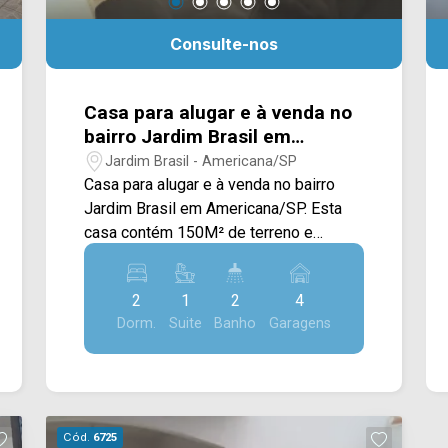
Consulte-nos
Casa para alugar e à venda no
bairro Jardim Brasil em
Americana/SP
Jardim Brasil - Americana/SP
Casa para alugar e à venda no bairro
Jardim Brasil em Americana/SP. Esta
casa contém 150M² de terreno e
140M² de construção, dispostos em
ampla sala de estar, sala de jantar
2
1
2
4
integrada com a cozinha planejada,
Dorm.
Suite
Banho
Garagens
espaço gourmet com churrasqueira e
área de serviço. > 02 quartos, sendo 01
suíte; > 02 banheiros, sendo 01 social; >
04 vagas de garagem. Localizado
próximo à Av. Afonso Pansan, Av.
Cód.
6725