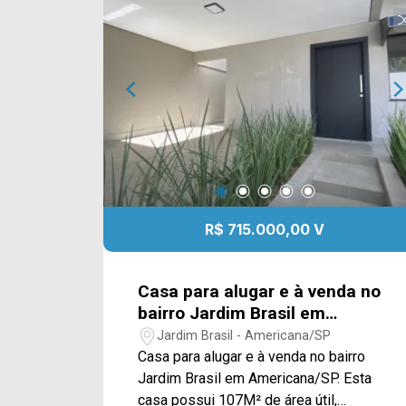
Afonso Pansan, Av. Cecília Meireles, Av.
Antônio Centurione Boer e Rod.
Anhanguera. Esta região conta com
churrascaria Boi Assado, farmácia
Drogaria Brasil, escolas, restaurante
Prime Gourmet, parques,
supermercados São Vicente e Pague
Menos. Entre em contato com a equipe
da Arbix Imóveis e agende a sua
visita!! WhatsApp e Telefone: (19)
3475-4546 ARBIX IMÓVEIS - Presente
R$ 715.000,00 V
em cada mudança!
Casa para alugar e à venda no
bairro Jardim Brasil em
Americana/SP
Jardim Brasil - Americana/SP
Casa para alugar e à venda no bairro
Jardim Brasil em Americana/SP. Esta
casa possui 107M² de área útil,