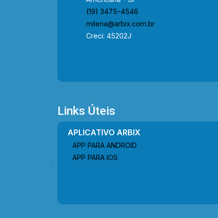
(19) 3475-4546
milena@arbix.com.br
Creci: 45202J
Links Úteis
APLICATIVO ARBIX
APP PARA ANDROID
APP PARA IOS