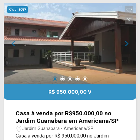
farmácia e comercio em geral. Entre em contato
Cód.
9087
com a equipe da Arbix Imóveis e agende a sua
visita!! WhatsApp e Telefone: (19) 3475-4546
ARBIX IMÓVEIS - Presente em cada mudança!
R$ 950.000,00 V
Casa à venda por R$950.000,00 no
Jardim Guanabara em Americana/SP
Jardim Guanabara - Americana/SP
Casa à venda por R$ 950.000,00 no Jardim