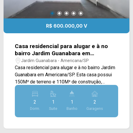
R$ 600.000,00 V
Casa residencial para alugar e à no
bairro Jardim Guanabara em
Americana/SP.
Jardim Guanabara - Americana/SP
Casa residencial para alugar e à no bairro Jardim
Guanabara em Americana/SP. Esta casa possui
150M² de terreno e 110M² de construção,
oferecendo ampla sala de estar e de jantar
integradas, cozinha com armários e área de
2
1
1
2
serviço externa. > 02 quartos, sendo 01 suíte
Dorm.
Suite
Banho
Garagens
com armário; > 01 banheiros social com armário. >
02 vagas de garagem. Não aceita financiamento.
Localizado próximo à Rua Botafogo com Rua
Jacarepaguá. Esta região conta com restaurantes,